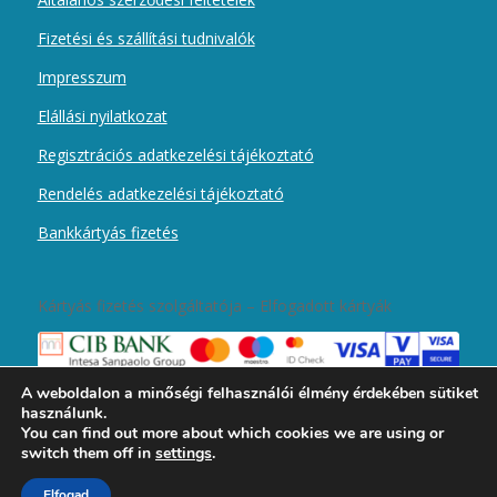
Fizetési és szállítási tudnivalók
Impresszum
Elállási nyilatkozat
Regisztrációs adatkezelési tájékoztató
Rendelés adatkezelési tájékoztató
Bankkártyás fizetés
Kártyás fizetés szolgáltatója – Elfogadott kártyák
A weboldalon a minőségi felhasználói élmény érdekében sütiket
használunk.
You can find out more about which cookies we are using or
switch them off in
settings
.
2019 © Copyright - Magyar Kurír Újember wobbolt -
Enfold Theme by
Elfogad