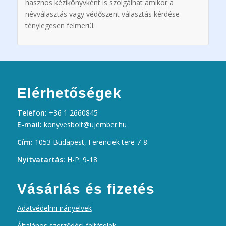
hasznos kézikönyvként is szolgálhat amikor a
névválasztás vagy védőszent választás kérdése
ténylegesen felmerül.
Elérhetőségek
Telefon:
+36 1 2660845
E-mail:
konyvesbolt@ujember.hu
Cím:
1053 Budapest, Ferenciek tere 7-8.
Nyitvatartás:
H-P: 9-18
Vásárlás és fizetés
Adatvédelmi irányelvek
Általános szerződési feltételek