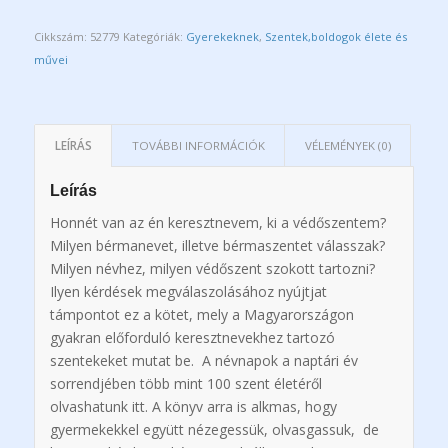
Cikkszám:
52779
Kategóriák:
Gyerekeknek
,
Szentek,boldogok élete és
művei
LEÍRÁS
TOVÁBBI INFORMÁCIÓK
VÉLEMÉNYEK (0)
Leírás
Honnét van az én keresztnevem, ki a védőszentem?
Milyen bérmanevet, illetve bérmaszentet válasszak?
Milyen névhez, milyen védőszent szokott tartozni?
Ilyen kérdések megválaszolásához nyújtjat
támpontot ez a kötet, mely a Magyarországon
gyakran előforduló keresztnevekhez tartozó
szentekeket mutat be. A névnapok a naptári év
sorrendjében több mint 100 szent életéről
olvashatunk itt. A könyv arra is alkmas, hogy
gyermekekkel együtt nézegessük, olvasgassuk, de