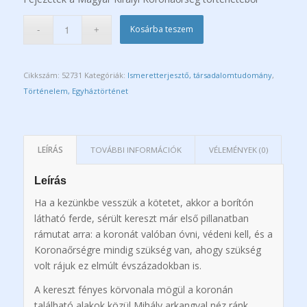
Kosárba teszem
Cikkszám:
52731
Kategóriák:
Ismeretterjesztő, társadalomtudomány
,
Történelem, Egyháztörténet
LEÍRÁS
TOVÁBBI INFORMÁCIÓK
VÉLEMÉNYEK (0)
Leírás
Ha a kezünkbe vesszük a kötetet, akkor a borítón
látható ferde, sérült kereszt már első pillanatban
rámutat arra: a koronát valóban óvni, védeni kell, és a
Koronaőrségre mindig szükség van, ahogy szükség
volt rájuk ez elmúlt évszázadokban is.
A kereszt fényes körvonala mögül a koronán
található alakok közül Mihály arkangyal néz ránk,