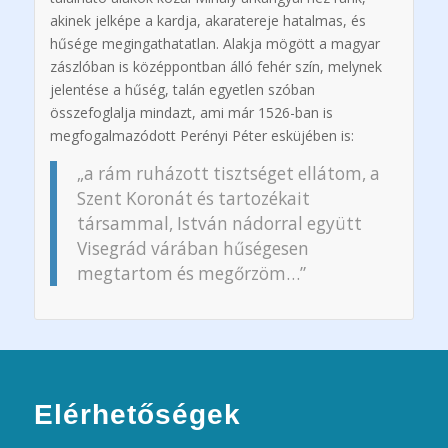
akinek jelképe a kardja, akaratereje hatalmas, és
hűsége megingathatatlan. Alakja mögött a magyar
zászlóban is középpontban álló fehér szín, melynek
jelentése a hűség, talán egyetlen szóban
összefoglalja mindazt, ami már 1526-ban is
megfogalmazódott Perényi Péter esküjében is:
„a rám ruházott tisztséget ellátom, a
Szent Koronát és tartozékait
társammal, István nádorral együtt
Visegrád várában hűségesen
megtartom és megőrzöm…”
Elérhetőségek