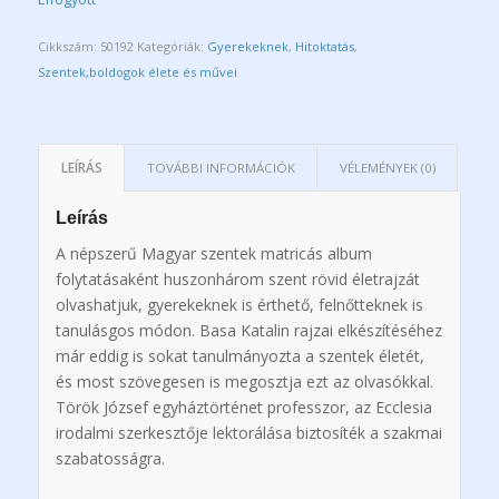
Cikkszám:
50192
Kategóriák:
Gyerekeknek
,
Hitoktatás
,
Szentek,boldogok élete és művei
LEÍRÁS
TOVÁBBI INFORMÁCIÓK
VÉLEMÉNYEK (0)
Leírás
A népszerű Magyar szentek matricás album
folytatásaként huszonhárom szent rövid életrajzát
olvashatjuk, gyerekeknek is érthető, felnőtteknek is
tanulásgos módon. Basa Katalin rajzai elkészítéséhez
már eddig is sokat tanulmányozta a szentek életét,
és most szövegesen is megosztja ezt az olvasókkal.
Török József egyháztörténet professzor, az Ecclesia
irodalmi szerkesztője lektorálása biztosíték a szakmai
szabatosságra.