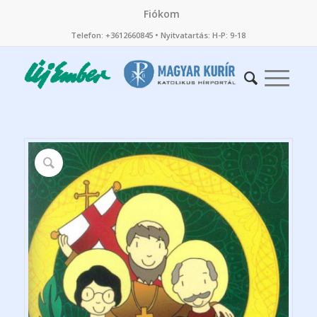
Fiókom
Telefon: +3612660845 • Nyitvatartás: H-P: 9-18