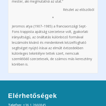
mester, aki megmutatná az utat.”
Részlet az előszóból
*
Jeromos atya (1907–1985) a franciaországi Sept-
Fons trappista apátság szerzetese volt, gyakorlati
irányultságú, az önáltatás különböző formáival
leszámolni kívánó és mindenkinek kézzelfogható
segítséget nyújtó írásai az elmúlt évtizedekben
különleges tekintélyre tettek szert, nemcsak
szemlélődő szerzetesek, de számos más keresztény
körében is.
Elérhetőségek
Telefon:
+36 1 2660845