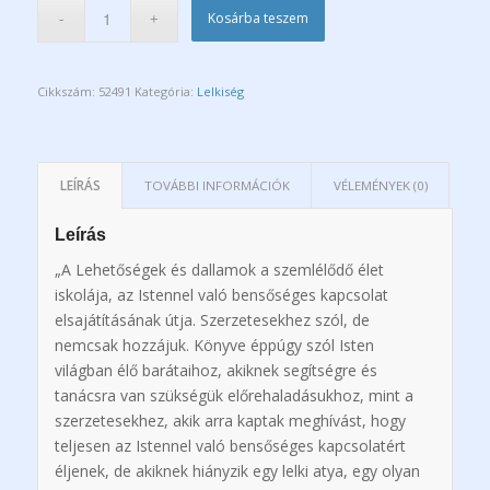
Kosárba teszem
Cikkszám:
52491
Kategória:
Lelkiség
LEÍRÁS
TOVÁBBI INFORMÁCIÓK
VÉLEMÉNYEK (0)
Leírás
„A
Lehetőségek és dallamok
a szemlélődő élet
iskolája, az Istennel való bensőséges kapcsolat
elsajátításának útja. Szerzetesekhez szól, de
nemcsak hozzájuk. Könyve éppúgy szól Isten
világban élő barátaihoz, akiknek segítségre és
tanácsra van szükségük előrehaladásukhoz, mint a
szerzetesekhez, akik arra kaptak meghívást, hogy
teljesen az Istennel való bensőséges kapcsolatért
éljenek, de akiknek hiányzik egy lelki atya, egy olyan