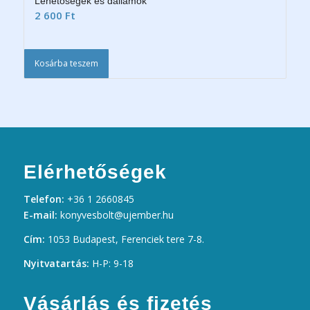
Lehetőségek és dallamok
2 600
Ft
Kosárba teszem
Elérhetőségek
Telefon:
+36 1 2660845
E-mail:
konyvesbolt@ujember.hu
Cím:
1053 Budapest, Ferenciek tere 7-8.
Nyitvatartás:
H-P: 9-18
Vásárlás és fizetés