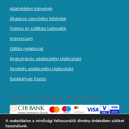
Adatvédelmi irányelvek
Általános szerződési feltételek
Fizetési és szállítási tudnivalók
Impresszum
Elállási nyilatkozat
Regisztrációs adatkezelési tájékoztató
Rendelés adatkezelési tájékoztató
Bankkártyás fizetés
Kártyás fizetés szolgáltatója – Elfogadott kártyák
A weboldalon a minőségi felhasználói élmény érdekében sütiket
használunk.