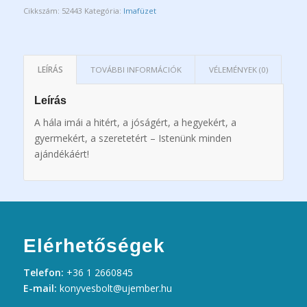
Cikkszám:
52443
Kategória:
Imafüzet
LEÍRÁS
TOVÁBBI INFORMÁCIÓK
VÉLEMÉNYEK (0)
Leírás
A hála imái a hitért, a jóságért, a hegyekért, a
gyermekért, a szeretetért – Istenünk minden
ajándékáért!
Elérhetőségek
Telefon:
+36 1 2660845
E-mail:
konyvesbolt@ujember.hu