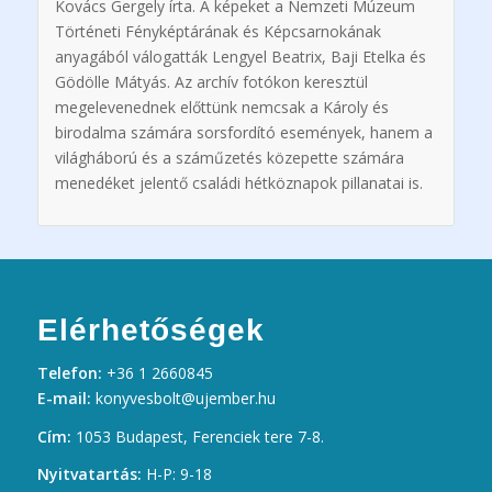
Kovács Gergely írta. A képeket a Nemzeti Múzeum
Történeti Fényképtárának és Képcsarnokának
anyagából válogatták Lengyel Beatrix, Baji Etelka és
Gödölle Mátyás. Az archív fotókon keresztül
megelevenednek előttünk nemcsak a Károly és
birodalma számára sorsfordító események, hanem a
világháború és a száműzetés közepette számára
menedéket jelentő családi hétköznapok pillanatai is.
Elérhetőségek
Telefon:
+36 1 2660845
E-mail:
konyvesbolt@ujember.hu
Cím:
1053 Budapest, Ferenciek tere 7-8.
Nyitvatartás:
H-P: 9-18