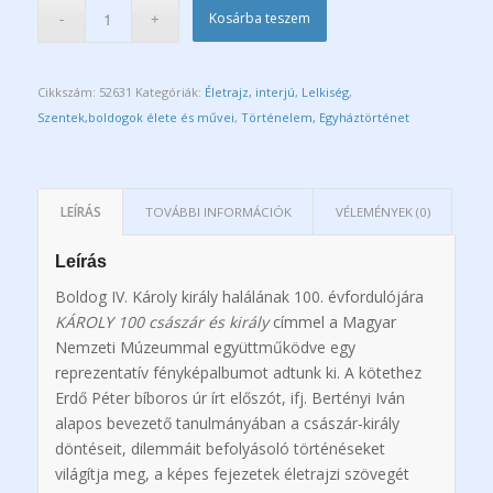
Kosárba teszem
Cikkszám:
52631
Kategóriák:
Életrajz, interjú
,
Lelkiség
,
Szentek,boldogok élete és művei
,
Történelem, Egyháztörténet
LEÍRÁS
TOVÁBBI INFORMÁCIÓK
VÉLEMÉNYEK (0)
Leírás
Boldog IV. Károly király halálának 100. évfordulójára
KÁROLY 100 császár és király
címmel a Magyar
Nemzeti Múzeummal együttműködve egy
reprezentatív fényképalbumot adtunk ki. A kötethez
Erdő Péter bíboros úr írt előszót, ifj. Bertényi Iván
alapos bevezető tanulmányában a császár-király
döntéseit, dilemmáit befolyásoló történéseket
világítja meg, a képes fejezetek életrajzi szövegét