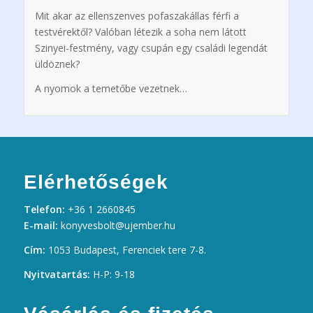
Mit akar az ellenszenves pofaszakállas férfi a
testvérektől? Valóban létezik a soha nem látott
Szinyei-festmény, vagy csupán egy családi legendát
üldöznek?
A nyomok a temetőbe vezetnek…
Elérhetőségek
Telefon:
+36 1 2660845
E-mail:
konyvesbolt@ujember.hu
Cím:
1053 Budapest, Ferenciek tere 7-8.
Nyitvatartás:
H-P: 9-18