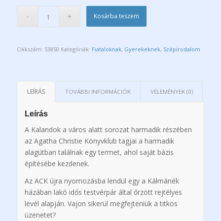
Kosárba teszem
Cikkszám:
53850
Kategóriák:
Fiataloknak
,
Gyerekeknek
,
Szépirodalom
LEÍRÁS
TOVÁBBI INFORMÁCIÓK
VÉLEMÉNYEK (0)
Leírás
A Kalandok a város alatt sorozat harmadik részében
az Agatha Christie Könyvklub tagjai a harmadik
alagútban találnak egy termet, ahol saját bázis
építésébe kezdenek.
Az ACK újra nyomozásba lendül egy a Kálmánék
házában lakó idős testvérpár által őrzött rejtélyes
levél alapján. Vajon sikerül megfejteniük a titkos
üzenetet?