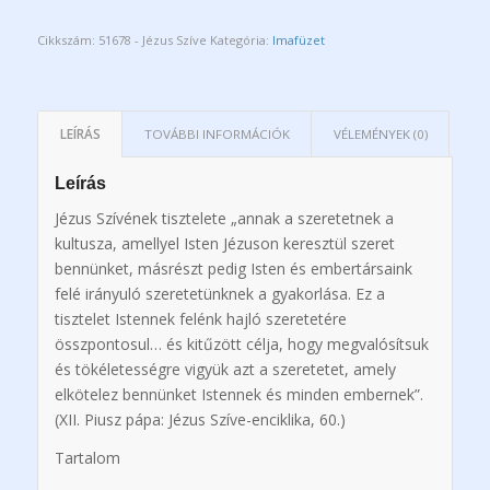
Cikkszám:
51678 - Jézus Szíve
Kategória:
Imafüzet
LEÍRÁS
TOVÁBBI INFORMÁCIÓK
VÉLEMÉNYEK (0)
Leírás
Jézus Szívének tisztelete „annak a szeretetnek a
kultusza, amellyel Isten Jézuson keresztül szeret
bennünket, másrészt pedig Isten és embertársaink
felé irányuló szeretetünknek a gyakorlása. Ez a
tisztelet Istennek felénk hajló szeretetére
összpontosul… és kitűzött célja, hogy megvalósítsuk
és tökéletességre vigyük azt a szeretetet, amely
elkötelez bennünket Istennek és minden embernek”.
(XII. Piusz pápa: Jézus Szíve-enciklika, 60.)
Tartalom