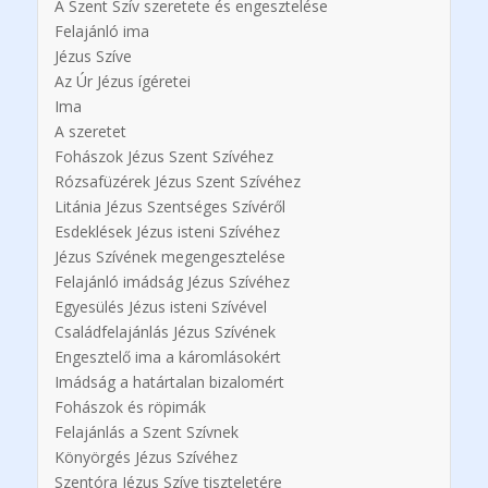
A Szent Szív szeretete és engesztelése
Felajánló ima
Jézus Szíve
Az Úr Jézus ígéretei
Ima
A szeretet
Fohászok Jézus Szent Szívéhez
Rózsafüzérek Jézus Szent Szívéhez
Litánia Jézus Szentséges Szívéről
Esdeklések Jézus isteni Szívéhez
Jézus Szívének megengesztelése
Felajánló imádság Jézus Szívéhez
Egyesülés Jézus isteni Szívével
Családfelajánlás Jézus Szívének
Engesztelő ima a káromlásokért
Imádság a határtalan bizalomért
Fohászok és röpimák
Felajánlás a Szent Szívnek
Könyörgés Jézus Szívéhez
Szentóra Jézus Szíve tiszteletére