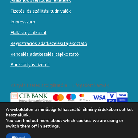
Általános szerződési feltételek
Fizetési és szállítási tudnivalók
Impresszum
Elállási nyilatkozat
Regisztrációs adatkezelési tájékoztató
Rendelés adatkezelési tájékoztató
Bankkártyás fizetés
Kártyás fizetés szolgáltatója – Elfogadott kártyák
A weboldalon a minőségi felhasználói élmény érdekében sütiket
használunk.
You can find out more about which cookies we are using or
switch them off in
settings
.
2019 © Copyright - Magyar Kurír Újember wobbolt -
Enfold Theme by
Elfogad