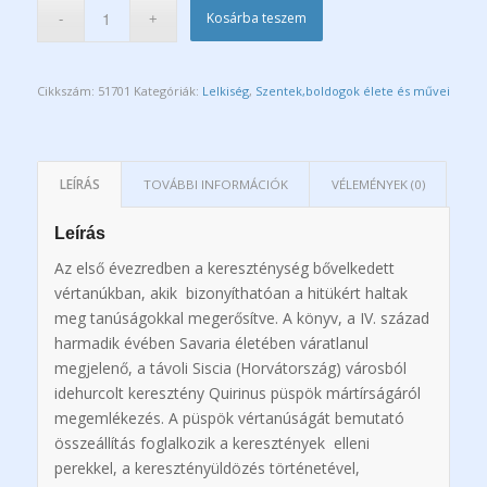
Kosárba teszem
Cikkszám:
51701
Kategóriák:
Lelkiség
,
Szentek,boldogok élete és művei
LEÍRÁS
TOVÁBBI INFORMÁCIÓK
VÉLEMÉNYEK (0)
Leírás
Az első évezredben a kereszténység bővelkedett
vértanúkban, akik bizonyíthatóan a hitükért haltak
meg tanúságokkal megerősítve. A könyv, a IV. század
harmadik évében Savaria életében váratlanul
megjelenő, a távoli Siscia (Horvátország) városból
idehurcolt keresztény Quirinus püspök mártírságáról
megemlékezés. A püspök vértanúságát bemutató
összeállítás foglalkozik a keresztények elleni
perekkel, a keresztényüldözés történetével,