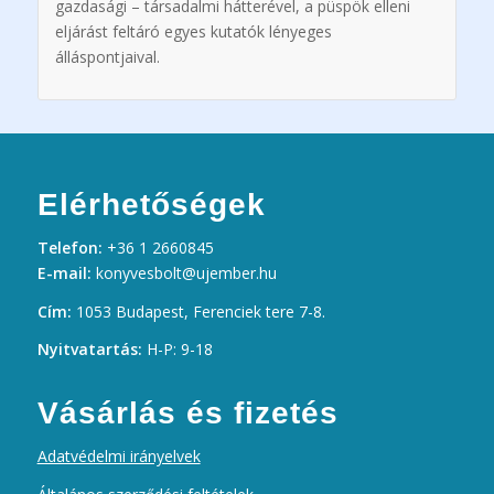
gazdasági – társadalmi hátterével, a püspök elleni
eljárást feltáró egyes kutatók lényeges
álláspontjaival.
Elérhetőségek
Telefon:
+36 1 2660845
E-mail:
konyvesbolt@ujember.hu
Cím:
1053 Budapest, Ferenciek tere 7-8.
Nyitvatartás:
H-P: 9-18
Vásárlás és fizetés
Adatvédelmi irányelvek