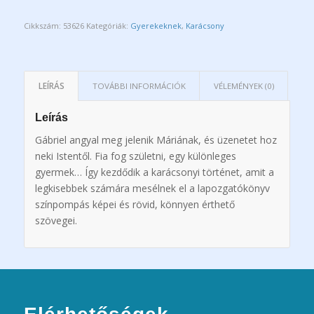
Cikkszám:
53626
Kategóriák:
Gyerekeknek
,
Karácsony
LEÍRÁS
TOVÁBBI INFORMÁCIÓK
VÉLEMÉNYEK (0)
Leírás
Gábriel angyal meg jelenik Máriának, és üzenetet hoz
neki Istentől. Fia fog születni, egy különleges
gyermek… Így kezdődik a karácsonyi történet, amit a
legkisebbek számára mesélnek el a lapozgatókönyv
színpompás képei és rövid, könnyen érthető
szövegei.