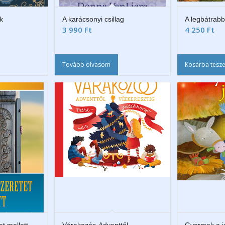
k
A karácsonyi csillag
A legbátrabb
3 990
Ft
4 250
Ft
Tovább olvasom
Kosárba tesz