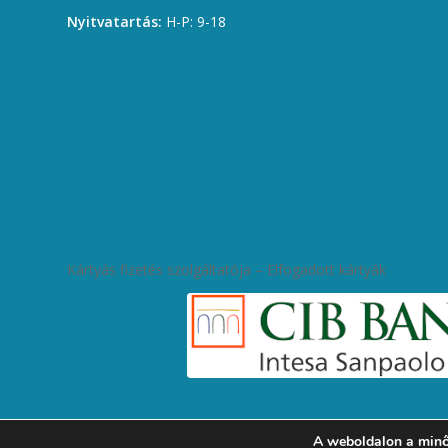
Nyitvatartás:
H-P: 9-18
Kártyás fizetés szolgáltatója – Elfogadott kártyák
A weboldalon a minő