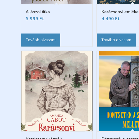
A jászol titka
Karácsonyi emléke
5 999
Ft
4 490
Ft
Tovább olvasom
Tovább olvasom