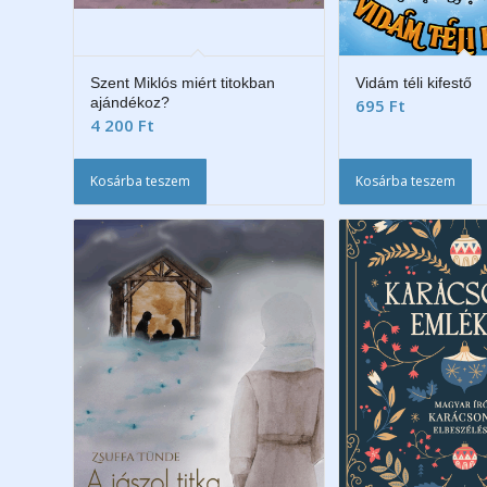
Szent Miklós miért titokban
Vidám téli kifestő
ajándékoz?
695
Ft
4 200
Ft
Kosárba teszem
Kosárba teszem