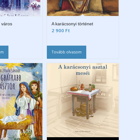
 város
A karácsonyi történet
2 900
Ft
em
Tovább olvasom