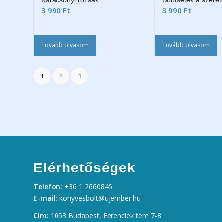
Karácsonyi rózsák
Döntsetek a szerete
3 990
Ft
3 990
Ft
Tovább olvasom
Tovább olvasom
1
2
3
Elérhetőségek
Telefon:
+36 1 2660845
E-mail:
konyvesbolt@ujember.hu
Cím:
1053 Budapest, Ferenciek tere 7-8.