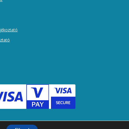
ájékoztató
oztató