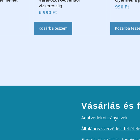
t mellett
Várakozós-Adventtől
Gyermek a j
vízkeresztig
990
Ft
6 990
Ft
Kosárba teszem
Kosárba tesz
Vásárlás és f
Adatvédelmi irányelvek
Általános szerződési feltétel
Fizetési és szállítási tudnival