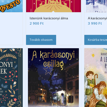
Istenünk karácsonyi álma
A karácsonyi
2 900
Ft
3 990
Ft
Tovább olvasom
Kosárba tesz