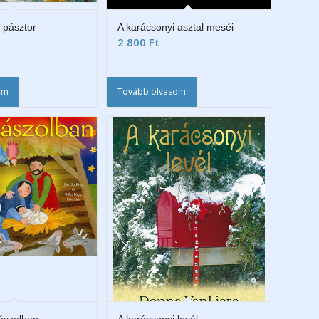
 pásztor
A karácsonyi asztal meséi
2 800
Ft
em
Tovább olvasom