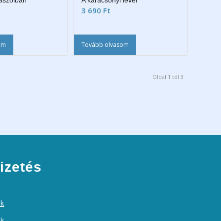
ászolban
A karácsonyi levél
3 690
Ft
em
Tovább olvasom
Oldal 1 tól 3
izetés
ek
ók