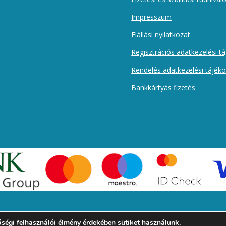
Impresszum
Elállási nyilatkozat
Regisztrációs adatkezelési t
Rendelés adatkezelési tájék
Bankkártyás fizetés
ségi felhasználói élmény érdekében sütiket használunk.