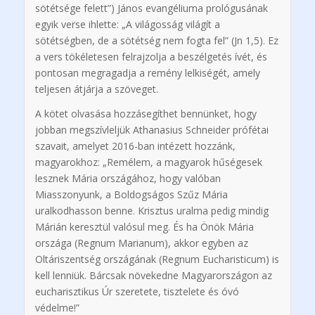
sötétsége felett”) János evangéliuma prológusának
egyik verse ihlette: „A világosság világít a
sötétségben, de a sötétség nem fogta fel” (Jn 1,5). Ez
a vers tökéletesen felrajzolja a beszélgetés ívét, és
pontosan megragadja a remény lelkiségét, amely
teljesen átjárja a szöveget.
A kötet olvasása hozzásegíthet bennünket, hogy
jobban megszívleljük Athanasius Schneider prófétai
szavait, amelyet 2016-ban intézett hozzánk,
magyarokhoz: „Remélem, a magyarok hűségesek
lesznek Mária országához, hogy valóban
Miasszonyunk, a Boldogságos Szűz Mária
uralkodhasson benne. Krisztus uralma pedig mindig
Márián keresztül valósul meg. És ha Önök Mária
országa (Regnum Marianum), akkor egyben az
Oltáriszentség országának (Regnum Eucharisticum) is
kell lenniük. Bárcsak növekedne Magyarországon az
eucharisztikus Úr szeretete, tisztelete és óvó
védelme!”