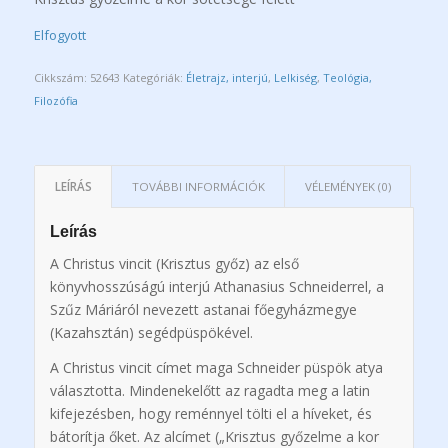
Elfogyott
Cikkszám:
52643
Kategóriák:
Életrajz, interjú
,
Lelkiség
,
Teológia,
Filozófia
LEÍRÁS
TOVÁBBI INFORMÁCIÓK
VÉLEMÉNYEK (0)
Leírás
A Christus vincit (Krisztus győz) az első
könyvhosszúságú interjú Athanasius Schneiderrel, a
Szűz Máriáról nevezett astanai főegyházmegye
(Kazahsztán) segédpüspökével.
A Christus vincit címet maga Schneider püspök atya
választotta. Mindenekelőtt az ragadta meg a latin
kifejezésben, hogy reménnyel tölti el a híveket, és
bátorítja őket. Az alcímet („Krisztus győzelme a kor