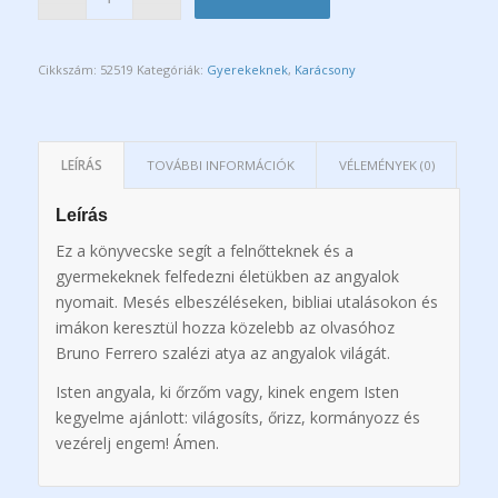
Cikkszám:
52519
Kategóriák:
Gyerekeknek
,
Karácsony
LEÍRÁS
TOVÁBBI INFORMÁCIÓK
VÉLEMÉNYEK (0)
Leírás
Ez a könyvecske segít a felnőtteknek és a
gyermekeknek felfedezni életükben az angyalok
nyomait. Mesés elbeszéléseken, bibliai utalásokon és
imákon keresztül hozza közelebb az olvasóhoz
Bruno Ferrero szalézi atya az angyalok világát.
Isten angyala, ki őrzőm vagy, kinek engem Isten
kegyelme ajánlott: világosíts, őrizz, kormányozz és
vezérelj engem! Ámen.