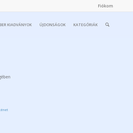
Fiókom
MBER KIADVÁNYOK
ÚJDONSÁGOK
KATEGÓRIÁK
égében
ténet