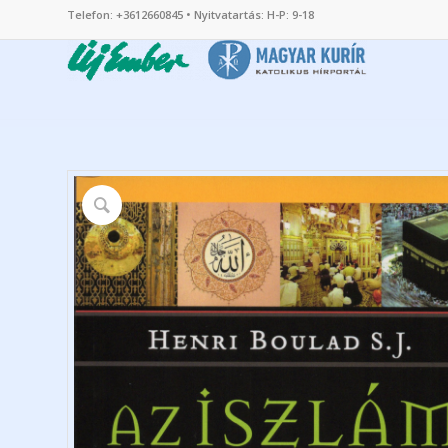
Telefon: +3612660845 • Nyitvatartás: H-P: 9-18