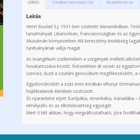
LEÍRÁS
TOVÁBBI INFORMÁCIÓK
VÉLEMÉNYEK (0)
Leírás
Henri Boulad S.J. 1931-ben született Alexandriában. Teológ
tanulmányait Libanonban, Franciaországban és az Egyesül
Muzulmán környezetben élő keresztény kisebbség tagjak
tanítványának vallja magát
Az evangélium szellemében a szegények melletti elkötel
hovatartozása között. Évtizedeken át vezeti az egyiptomi
szervez, küzd a szudáni genocídium megfékezéséért, a r
Együttműködött a száz éves korában elhunyt Emmanuel n
hajléktalanok életében osztozott.
És nyaranként eljött Európába, Amerikába, Kanadába – 
elmélyülés és az elkötelezettség egységét.
️Mert ő hitt abban, hogy megváltoztatható, jóra fordíthat