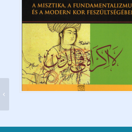
A szenvedő ember-
Birkenwaldi
szinkronizáció