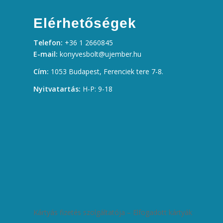
Elérhetőségek
Telefon:
+36 1 2660845
E-mail:
konyvesbolt@ujember.hu
Cím:
1053 Budapest, Ferenciek tere 7-8.
Nyitvatartás:
H-P: 9-18
Kártyás fizetés szolgáltatója – Elfogadott kártyák