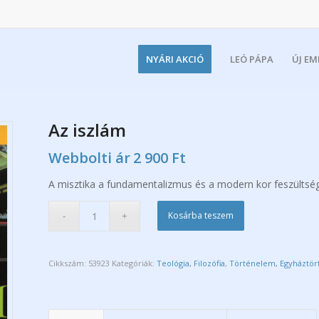
NYÁRI AKCIÓ
LEÓ PÁPA
ÚJ E
Az iszlám
Webbolti ár
2 900
Ft
A misztika a fundamentalizmus és a modern kor feszülts
Kosárba teszem
Cikkszám:
53923
Kategóriák:
Teológia, Filozófia
,
Történelem, Egyháztör