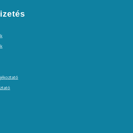
izetés
ek
ók
ájékoztató
oztató