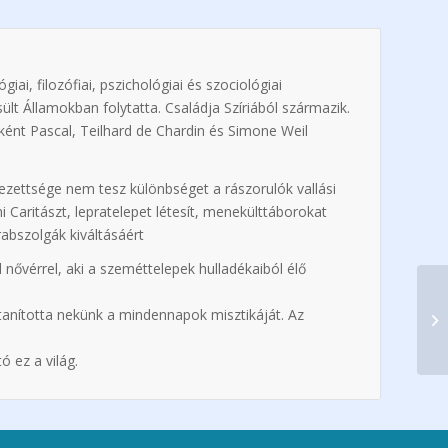
iai, filozófiai, pszichológiai és szociológiai
t Államokban folytatta. Családja Szíriából származik.
ént Pascal, Teilhard de Chardin és Simone Weil
ezettsége nem tesz különbséget a rászorulók vallási
 Caritászt, lepratelepet létesít, menekülttáborokat
abszolgák kiváltásáért
ővérrel, aki a szeméttelepek hulladékaiból élő
tanította nekünk a mindennapok misztikáját. Az
ó ez a világ.