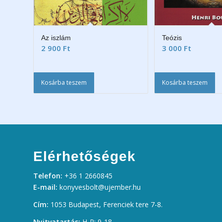
Az iszlám
Teózis
2 900
Ft
3 000
Ft
Kosárba teszem
Kosárba teszem
Elérhetőségek
Telefon:
+36 1 2660845
E-mail:
konyvesbolt@ujember.hu
Cím:
1053 Budapest, Ferenciek tere 7-8.
Nyitvatartás:
H-P: 9-18