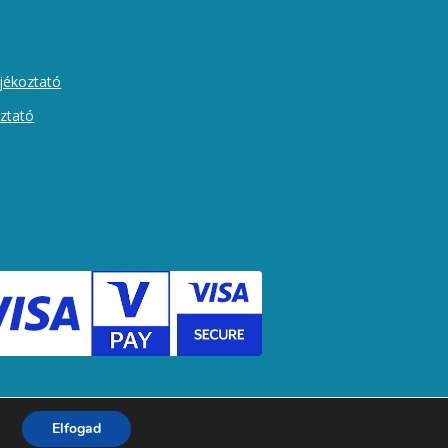
ájékoztató
oztató
Elfogad