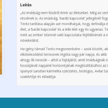
Leírás
„Az imádság nem kívülről érinti az életünket. Még az se
részének is. Az imádság, ‘baráti kapcsolat’ jellegénél fogv
Teréz tanítása alapján azt mondhatjuk, hogy definiálja é
élet, a ‘baráti kapcsolat’ és a lelki élet egy és ugyanaz.
mint az ember Istennel való kapcsolata fejlődésének a 
növekedést.
Ha igény támad Teréz megismerésére – azok között, akik
elköteleződést terveznek régóta vagy pár napja, és akik 
ahogy ők nevezik – attól a fajtájától, amit imádságnak n
hozzájárult napjaink horizontjának megtisztításához az
spanyol sarutlan kármelita szerzetes, teológus, Avilai S
szakértője és előadója.