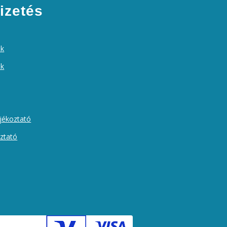
izetés
ek
ók
ájékoztató
oztató