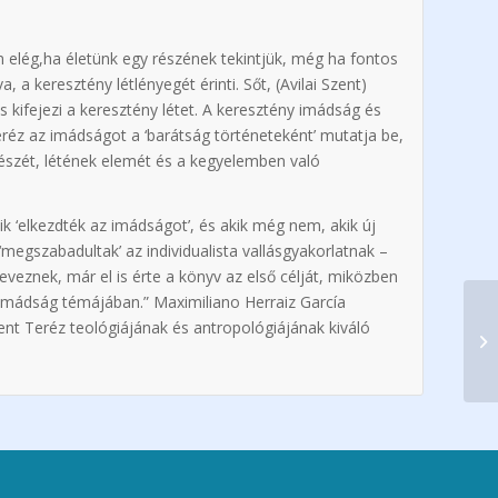
m elég,ha életünk egy részének tekintjük, még ha fontos
a, a keresztény létlényegét érinti. Sőt, (Avilai Szent)
s kifejezi a keresztény létet. A keresztény imádság és
 Teréz az imádságot a ‘barátság történeteként’ mutatja be,
részét, létének elemét és a kegyelemben való
 ‘elkezdték az imádságot’, és akik még nem, akik új
‘megszabadultak’ az individualista vallásgyakorlatnak –
eveznek, már el is érte a könyv az első célját, miközben
 imádság témájában.” Maximiliano Herraiz García
zent Teréz teológiájának és antropológiájának kiváló