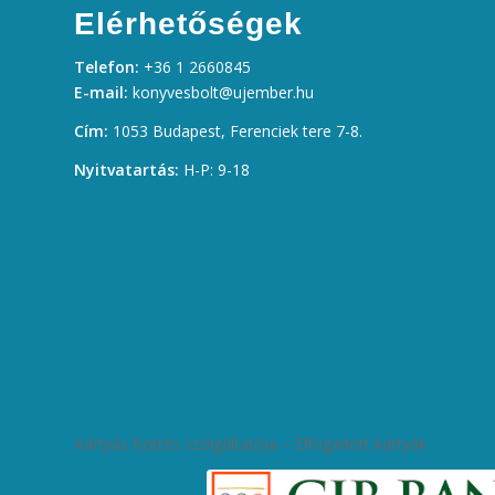
Elérhetőségek
Telefon:
+36 1 2660845
E-mail:
konyvesbolt@ujember.hu
Cím:
1053 Budapest, Ferenciek tere 7-8.
Nyitvatartás:
H-P: 9-18
Kártyás fizetés szolgáltatója – Elfogadott kártyák