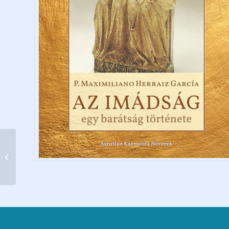
A biztonságos kötődés
megalapozása