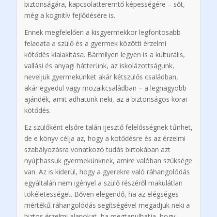
biztonságára, kapcsolatteremtő képességére – sőt,
még a kognitív fejlődésére is.
Ennek megfelelően a kisgyermekkor legfontosabb
feladata a szülő és a gyermek közötti érzelmi
kötődés kialakítása. Bármilyen legyen is a kulturális,
vallási és anyagi hátterünk, az iskolázottságunk,
neveljük gyermekünket akár kétszülős családban,
akár egyedül vagy mozaikcsaládban – a legnagyobb
ajándék, amit adhatunk neki, az a biztonságos korai
kötődés.
Ez szülőként elsőre talán ijesztő felelősségnek tűnhet,
de e könyv célja az, hogy a kötődésre és az érzelmi
szabályozásra vonatkozó tudás birtokában azt
nyújthassuk gyermekünknek, amire valóban szüksége
van. Az is kiderül, hogy a gyerekre való ráhangolódás
egyáltalán nem igényel a szülő részéről makulátlan
tökéletességet. Bőven elegendő, ha az elégséges
mértékű ráhangolódás segítségével megadjuk neki a
biztos érzelmi alapokat, ha megtanulhatja, hogy