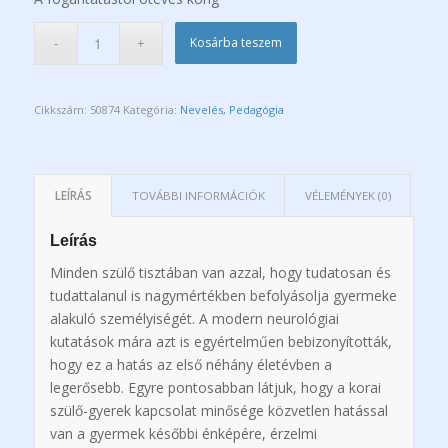
Kosárba teszem
Cikkszám:
50874
Kategória:
Nevelés, Pedagógia
LEÍRÁS
TOVÁBBI INFORMÁCIÓK
VÉLEMÉNYEK (0)
Leírás
Minden szülő tisztában van azzal, hogy tudatosan és
tudattalanul is nagymértékben befolyásolja gyermeke
alakuló személyiségét. A modern neurológiai
kutatások mára azt is egyértelműen bebizonyították,
hogy ez a hatás az első néhány életévben a
legerősebb. Egyre pontosabban látjuk, hogy a korai
szülő-gyerek kapcsolat minősége közvetlen hatással
van a gyermek későbbi énképére, érzelmi