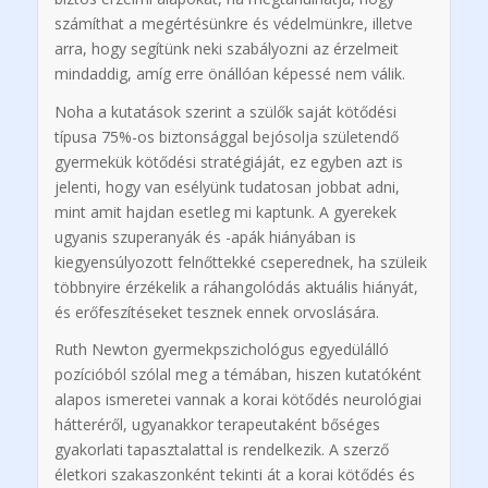
számíthat a megértésünkre és védelmünkre, illetve
arra, hogy segítünk neki szabályozni az érzelmeit
mindaddig, amíg erre önállóan képessé nem válik.
Noha a kutatások szerint a szülők saját kötődési
típusa 75%-os biztonsággal bejósolja születendő
gyermekük kötődési stratégiáját, ez egyben azt is
jelenti, hogy van esélyünk tudatosan jobbat adni,
mint amit hajdan esetleg mi kaptunk. A gyerekek
ugyanis szuperanyák és -apák hiányában is
kiegyensúlyozott felnőttekké cseperednek, ha szüleik
többnyire érzékelik a ráhangolódás aktuális hiányát,
és erőfeszítéseket tesznek ennek orvoslására.
Ruth Newton gyermekpszichológus egyedülálló
pozícióból szólal meg a témában, hiszen kutatóként
alapos ismeretei vannak a korai kötődés neurológiai
hátteréről, ugyanakkor terapeutaként bőséges
gyakorlati tapasztalattal is rendelkezik. A szerző
életkori szakaszonként tekinti át a korai kötődés és