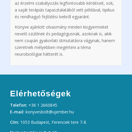
az érzelmi szabályozás legfontosabb kérdéseit, sok,
a saját terápiás tapasztalatából vett példával, tipikus
és rendhagyó fejlődési ívekről egyaránt.
Könyve ajánlott olvasmány minden kisgyermeket
nevelő szülőnek és pedagógusnak, azoknak is, akik
nem csupán gyakorlati útmutatásra vágynak, hanem
szeretnék mélyebben megérteni a téma
neurobiológiai hátterét is.
Elérhetőségek
Telefon:
+36 1 2660845
E-mail:
konyvesbolt@ujember.hu
Cím:
1053 Budapest, Ferenciek tere 7-8.