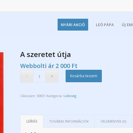
NYÁRI AKCIÓ
LEÓ PÁPA
ÚJ E
A szeretet útja
Webbolti ár
2 000
Ft
Kosárba teszem
Cikkszám:
50831
Kategória:
Lelkiség
LEÍRÁS
TOVÁBBI INFORMÁCIÓK
VÉLEMÉNYEK (0)