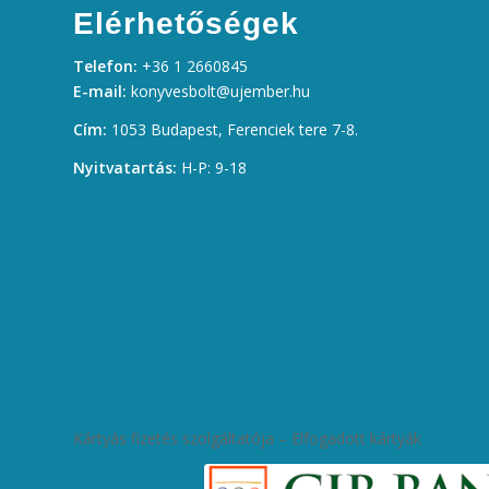
Elérhetőségek
Telefon:
+36 1 2660845
E-mail:
konyvesbolt@ujember.hu
Cím:
1053 Budapest, Ferenciek tere 7-8.
Nyitvatartás:
H-P: 9-18
Kártyás fizetés szolgáltatója – Elfogadott kártyák