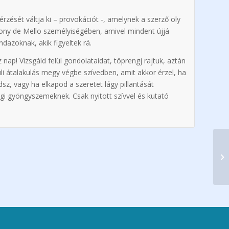
rzését váltja ki – provokációt -, amelynek a szerző oly
hony de Mello személyiségében, amivel mindent újjá
ndazoknak, akik figyeltek rá.
ap! Vizsgáld felül gondolataidat, töprengj rajtuk, aztán
li átalakulás megy végbe szívedben, amit akkor érzel, ha
z, vagy ha elkapod a szeretet lágy pillantását
gi gyöngyszemeknek. Csak nyitott szívvel és kutató