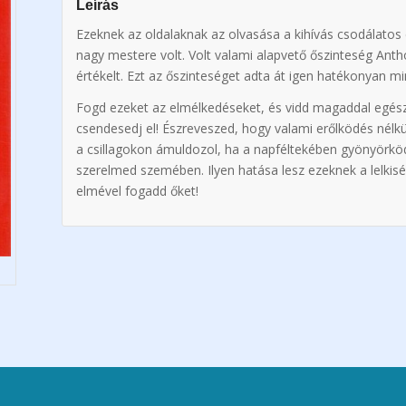
Leírás
Ezeknek az oldalaknak az olvasása a kihívás csodálatos é
nagy mestere volt. Volt valami alapvető őszinteség Ant
értékelt. Ezt az őszinteséget adta át igen hatékonyan mi
Fogd ezeket az elmélkedéseket, és vidd magaddal egész n
csendesedj el! Észreveszed, hogy valami erőlködés nélkü
a csillagokon ámuldozol, ha a napféltekében gyönyörköds
szerelmed szemében. Ilyen hatása lesz ezeknek a lelkisé
elmével fogadd őket!