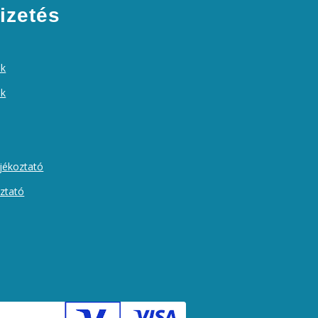
izetés
ek
ók
ájékoztató
oztató