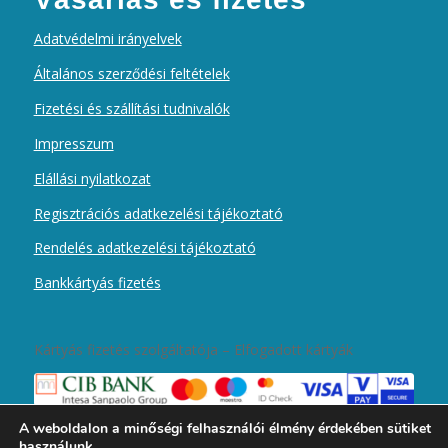
Adatvédelmi irányelvek
Általános szerződési feltételek
Fizetési és szállítási tudnivalók
Impresszum
Elállási nyilatkozat
Regisztrációs adatkezelési tájékoztató
Rendelés adatkezelési tájékoztató
Bankkártyás fizetés
Kártyás fizetés szolgáltatója – Elfogadott kártyák
A weboldalon a minőségi felhasználói élmény érdekében sütiket
használunk.