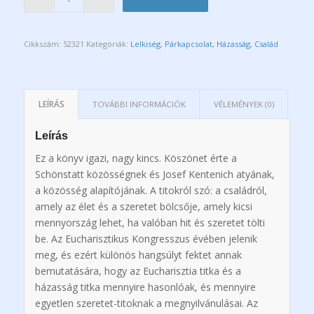
Cikkszám:
52321
Kategóriák:
Lelkiség
,
Párkapcsolat, Házasság, Család
LEÍRÁS
TOVÁBBI INFORMÁCIÓK
VÉLEMÉNYEK (0)
Leírás
Ez a könyv igazi, nagy kincs. Köszönet érte a
Schönstatt közösségnek és Josef Kentenich atyának,
a közösség alapítójának. A titokról szó: a családról,
amely az élet és a szeretet bölcsője, amely kicsi
mennyország lehet, ha valóban hit és szeretet tölti
be. Az Eucharisztikus Kongresszus évében jelenik
meg, és ezért különös hangsúlyt fektet annak
bemutatására, hogy az Eucharisztia titka és a
házasság titka mennyire hasonlóak, és mennyire
egyetlen szeretet-titoknak a megnyilvánulásai. Az