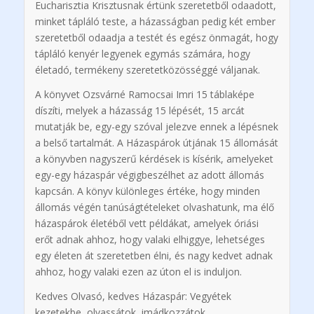
Eucharisztia Krisztusnak értünk szeretetből odaadott,
minket tápláló teste, a házasságban pedig két ember
szeretetből odaadja a testét és egész önmagát, hogy
tápláló kenyér legyenek egymás számára, hogy
életadó, termékeny szeretetközösséggé váljanak.
A könyvet Ozsvárné Ramocsai Imri 15 táblaképe
díszíti, melyek a házasság 15 lépését, 15 arcát
mutatják be, egy-egy szóval jelezve ennek a lépésnek
a belső tartalmát. A Házaspárok útjának 15 állomását
a könyvben nagyszerű kérdések is kísérik, amelyeket
egy-egy házaspár végigbeszélhet az adott állomás
kapcsán. A könyv különleges értéke, hogy minden
állomás végén tanúságtételeket olvashatunk, ma élő
házaspárok életéből vett példákat, amelyek óriási
erőt adnak ahhoz, hogy valaki elhiggye, lehetséges
egy életen át szeretetben élni, és nagy kedvet adnak
ahhoz, hogy valaki ezen az úton el is induljon.
Kedves Olvasó, kedves Házaspár: Vegyétek
kezetekbe, olvassátok, imádkozzátok,