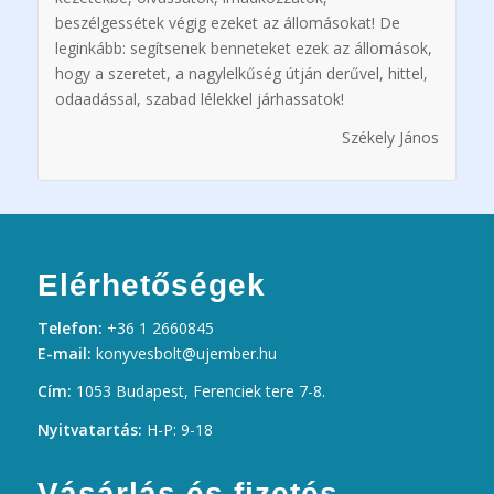
beszélgessétek végig ezeket az állomásokat! De
leginkább: segítsenek benneteket ezek az állomások,
hogy a szeretet, a nagylelkűség útján derűvel, hittel,
odaadással, szabad lélekkel járhassatok!
Székely János
Elérhetőségek
Telefon:
+36 1 2660845
E-mail:
konyvesbolt@ujember.hu
Cím:
1053 Budapest, Ferenciek tere 7-8.
Nyitvatartás:
H-P: 9-18
Vásárlás és fizetés