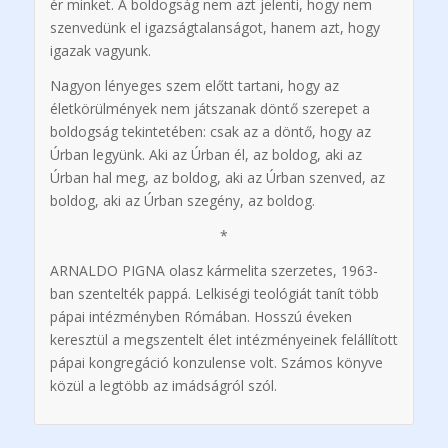
ér minket. A boldogság nem azt jelenti, hogy nem
szenvedünk el igazságtalanságot, hanem azt, hogy
igazak vagyunk.
Nagyon lényeges szem előtt tartani, hogy az
életkörülmények nem játszanak döntő szerepet a
boldogság tekintetében: csak az a döntő, hogy az
Úrban legyünk. Aki az Úrban él, az boldog, aki az
Úrban hal meg, az boldog, aki az Úrban szenved, az
boldog, aki az Úrban szegény, az boldog.
*
ARNALDO PIGNA olasz kármelita szerzetes, 1963-
ban szentelték pappá. Lelkiségi teológiát tanít több
pápai intézményben Rómában. Hosszú éveken
keresztül a megszentelt élet intézményeinek felállított
pápai kongregáció konzulense volt. Számos könyve
közül a legtöbb az imádságról szól.