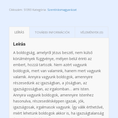
Cikkszám:
51393
Kategória:
Szentírásmagyarázat
LEÍRÁS
TOVÁBBI INFORMÁCIÓK
VÉLEMÉNYEK (0)
Leírás
A boldogság, amelyről Jézus beszél, nem külső
körülmények függvénye, mélyen belül érinti az
embert, hozzá tartozik. Nem azért vagyunk
boldogok, mert van valamink, hanem mert vagyunk
valamik. Annyira vagyunk boldogok, amennyire
részesedünk az igazságban, a jóságban, az
igazságosságban, az irgalomban… ami Isten.
Annyira vagyunk boldogok, amennyire Istenhez
hasonulva, részesedésképpen igazak, jók,
igazságosak, irgalmasok vagyunk. Így válik érthetővé,
miért lehetünk boldogok akkor is, ha igazságtalanság