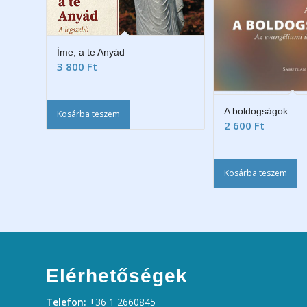
Íme, a te Anyád
3 800
Ft
A boldogságok
Kosárba teszem
2 600
Ft
Kosárba teszem
Elérhetőségek
Telefon:
+36 1 2660845