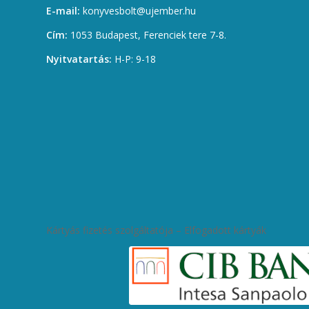
E-mail:
konyvesbolt@ujember.hu
Cím:
1053 Budapest, Ferenciek tere 7-8.
Nyitvatartás:
H-P: 9-18
Kártyás fizetés szolgáltatója – Elfogadott kártyák