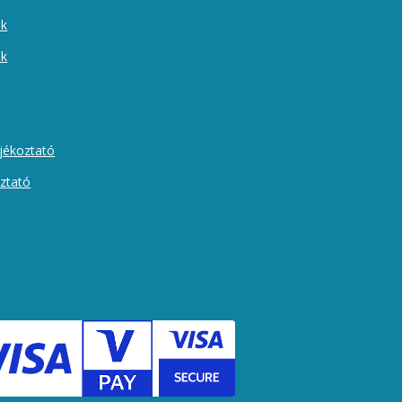
ek
ók
ájékoztató
oztató