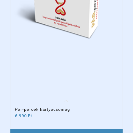
Pár-percek kártyacsomag
6 990
Ft