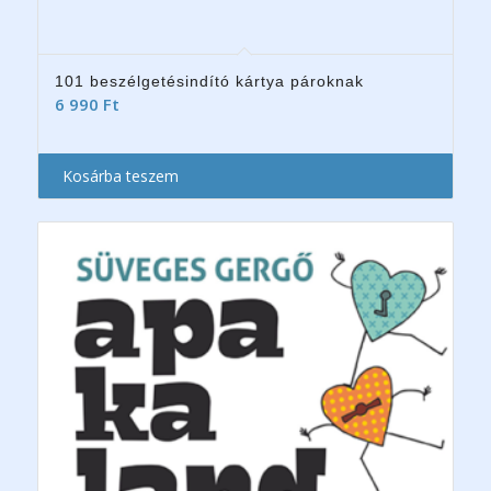
101 beszélgetésindító kártya pároknak
6 990
Ft
Kosárba teszem