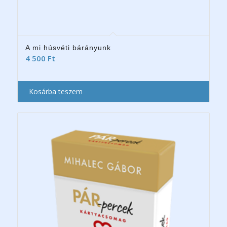
A mi húsvéti bárányunk
4 500
Ft
Kosárba teszem