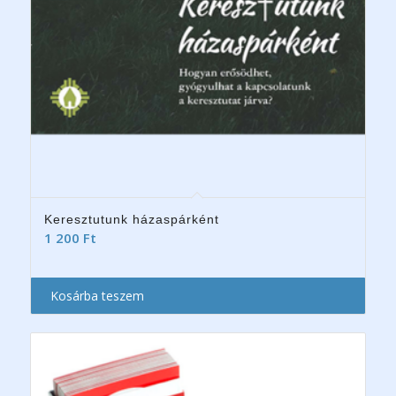
Keresztutunk házaspárként
1 200
Ft
Kosárba teszem