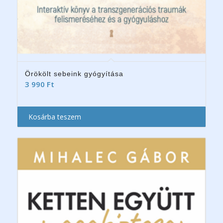
Örökölt sebeink gyógyítása
3 990
Ft
Kosárba teszem