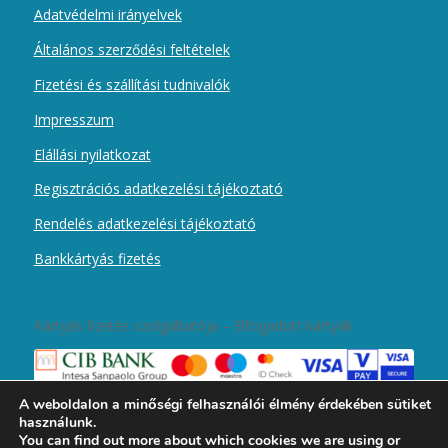
Adatvédelmi irányelvek
Általános szerződési feltételek
Fizetési és szállítási tudnivalók
Impresszum
Elállási nyilatkozat
Regisztrációs adatkezelési tájékoztató
Rendelés adatkezelési tájékoztató
Bankkártyás fizetés
Kártyás fizetés szolgáltatója – Elfogadott kártyák
A weboldalon a minőségi felhasználói élmény érdekében sütiket
használunk.
You can find out more about which cookies we are using or