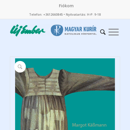
Fiókom
Telefon: +3612660845 • Nyitvatartás: H-P: 9-18