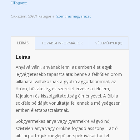
Elfogyott
Cikkszám:
50971
Kategória:
Szentírásmagyarázat
LEÍRÁS
TOVÁBBI INFORMÁCIÓK
VÉLEMÉNYEK (0)
Leírás
Anyává válni, anyának lenni az emberi élet egyik
legvégletesebb tapasztalata: benne a felhőtlen öröm
pillanatai váltakoznak a gyötrő aggodalommal, az
öröm, büszkeség és szeretet érzése a félelem,
fájdalom és kiszolgáltatottság élményével. A Biblia
sokféle példáját vonultatja fel ennek a mélységesen
emberi élettapasztalatnak.
Sokgyermekes anya vagy gyermekre vágyó nő,
szívtelen anya vagy örökbe fogadó asszony – az ő
bibliai portréjuk meglepő perspektívákat tár fel