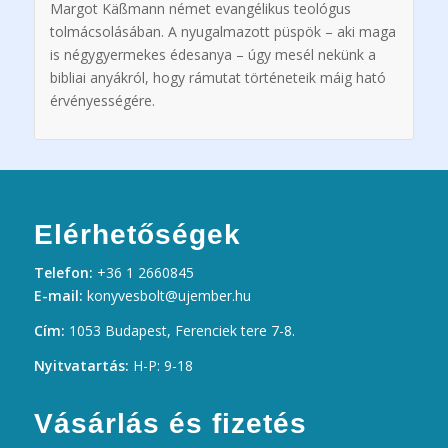
Margot Käßmann német evangélikus teológus
tolmácsolásában. A nyugalmazott püspök – aki maga
is négygyermekes édesanya – úgy mesél nekünk a
bibliai anyákról, hogy rámutat történeteik máig ható
érvényességére.
Elérhetőségek
Telefon:
+36 1 2660845
E-mail:
konyvesbolt@ujember.hu
Cím:
1053 Budapest, Ferenciek tere 7-8.
Nyitvatartás:
H-P: 9-18
Vásárlás és fizetés