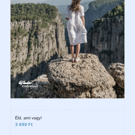
Éld, ami vagy!
3 690
Ft