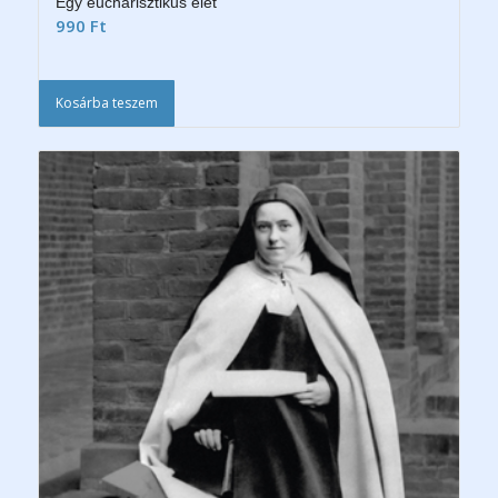
Egy eucharisztikus élet
990
Ft
Kosárba teszem