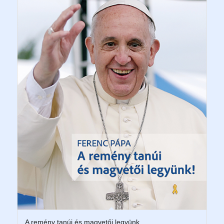
A remény tanúi és magvetői legyünk