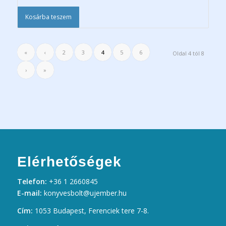
Kosárba teszem
«
‹
2
3
4
5
6
Oldal 4 tól 8
›
»
Elérhetőségek
Telefon:
+36 1 2660845
E-mail:
konyvesbolt@ujember.hu
Cím:
1053 Budapest, Ferenciek tere 7-8.