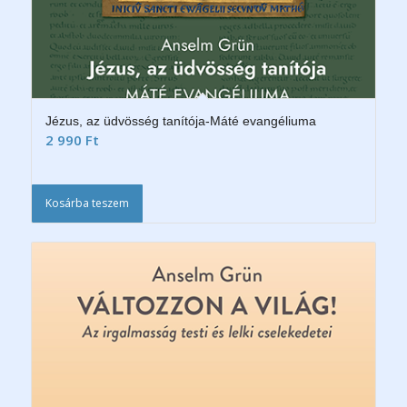
Jézus, az üdvösség tanítója-Máté evangéliuma
2 990
Ft
Kosárba teszem