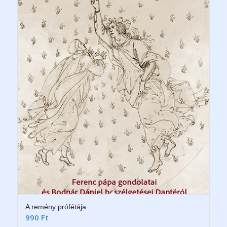
A remény prófétája
990
Ft