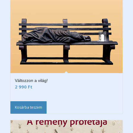
Változzon a világ!
2 990
Ft
Kosárba teszem