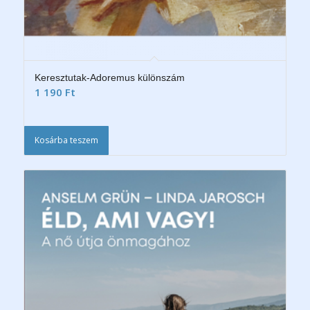
Keresztutak-Adoremus különszám
1 190
Ft
Kosárba teszem