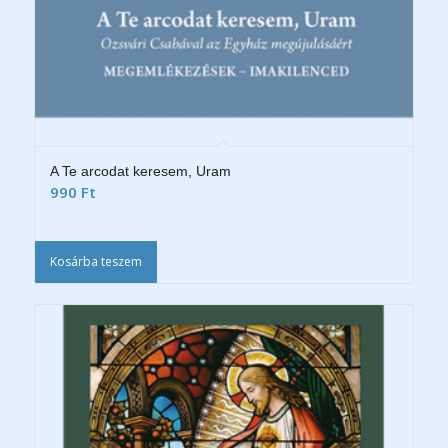
A Te arcodat keresem, Uram
990
Ft
Kosárba teszem