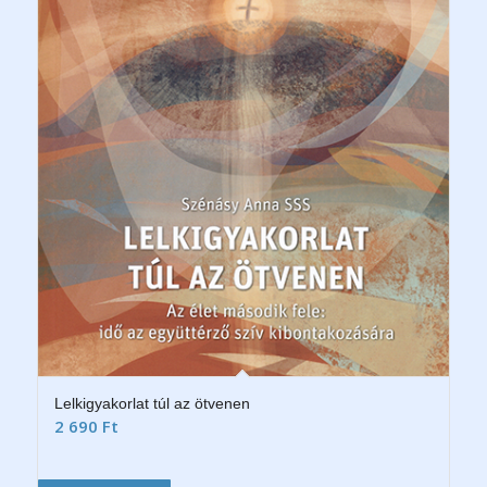
Lelkigyakorlat túl az ötvenen
2 690
Ft