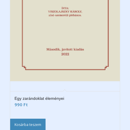
Egy zarándoklat éleményei
990
Ft
Kosárba teszem