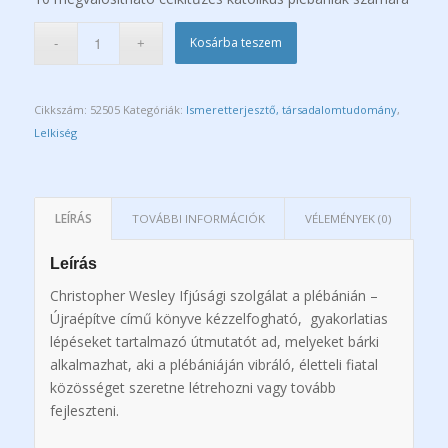
Kosárba teszem
Cikkszám:
52505
Kategóriák:
Ismeretterjesztő, társadalomtudomány
,
Lelkiség
LEÍRÁS
TOVÁBBI INFORMÁCIÓK
VÉLEMÉNYEK (0)
Leírás
Christopher Wesley Ifjúsági szolgálat a plébánián –
Újraépítve című könyve kézzelfogható, gyakorlatias
lépéseket tartalmazó útmutatót ad, melyeket bárki
alkalmazhat, aki a plébániáján vibráló, életteli fiatal
közösséget szeretne létrehozni vagy tovább
fejleszteni.