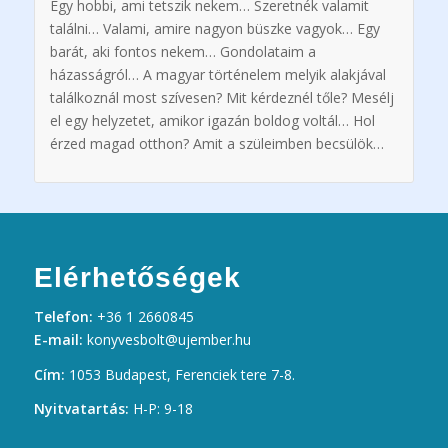
Egy hobbi, ami tetszik nekem… Szeretnék valamit
találni… Valami, amire nagyon büszke vagyok… Egy
barát, aki fontos nekem… Gondolataim a
házasságról… A magyar történelem melyik alakjával
találkoznál most szívesen? Mit kérdeznél tőle? Mesélj
el egy helyzetet, amikor igazán boldog voltál… Hol
érzed magad otthon? Amit a szüleimben becsülök…
Elérhetőségek
Telefon:
+36 1 2660845
E-mail:
konyvesbolt@ujember.hu
Cím:
1053 Budapest, Ferenciek tere 7-8.
Nyitvatartás:
H-P: 9-18