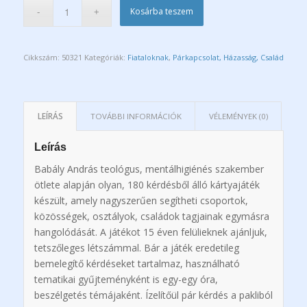
Kosárba teszem
Cikkszám:
50321
Kategóriák:
Fiataloknak
,
Párkapcsolat, Házasság, Család
LEÍRÁS
TOVÁBBI INFORMÁCIÓK
VÉLEMÉNYEK (0)
Leírás
Babály András teológus, mentálhigiénés szakember
ötlete alapján olyan, 180 kérdésből álló kártyajáték
készült, amely nagyszerűen segítheti csoportok,
közösségek, osztályok, családok tagjainak egymásra
hangolódását. A játékot 15 éven felülieknek ajánljuk,
tetszőleges létszámmal. Bár a játék eredetileg
bemelegítő kérdéseket tartalmaz, használható
tematikai gyűjteményként is egy-egy óra,
beszélgetés témájaként. Ízelítőül pár kérdés a pakliból