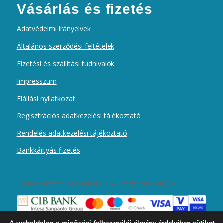
Vásárlás és fizetés
Adatvédelmi irányelvek
Általános szerződési feltételek
Fizetési és szállítási tudnivalók
Impresszum
Elállási nyilatkozat
Regisztrációs adatkezelési tájékoztató
Rendelés adatkezelési tájékoztató
Bankkártyás fizetés
Kártyás fizetés szolgáltatója – Elfogadott kártyák
A weboldalon a minőségi felhasználói élmény érdekében sütiket