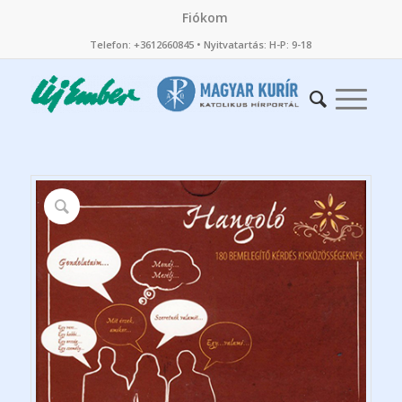
Fiókom
Telefon: +3612660845 • Nyitvatartás: H-P: 9-18