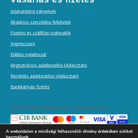
Adatvédelmi irányelvek
Általános szerződési feltételek
Fizetési és szállítási tudnivalók
Impresszum
Elállási nyilatkozat
Regisztrációs adatkezelési tájékoztató
Rendelés adatkezelési tájékoztató
Bankkártyás fizetés
Kártyás fizetés szolgáltatója – Elfogadott kártyák
A weboldalon a minőségi felhasználói élmény érdekében sütiket
használunk.