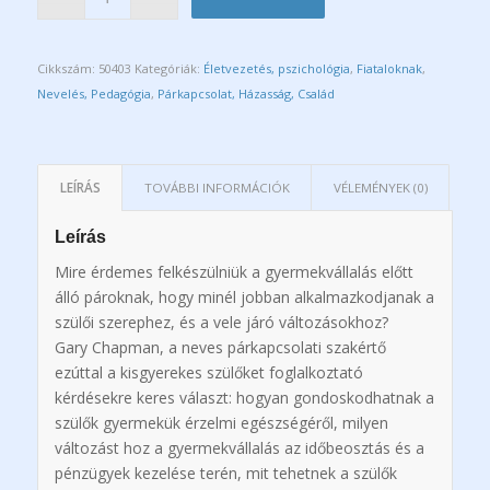
Cikkszám:
50403
Kategóriák:
Életvezetés, pszichológia
,
Fiataloknak
,
Nevelés, Pedagógia
,
Párkapcsolat, Házasság, Család
LEÍRÁS
TOVÁBBI INFORMÁCIÓK
VÉLEMÉNYEK (0)
Leírás
Mire érdemes felkészülniük a gyermekvállalás előtt
álló pároknak, hogy minél jobban alkalmazkodjanak a
szülői szerephez, és a vele járó változásokhoz?
Gary Chapman, a neves párkapcsolati szakértő
ezúttal a kisgyerekes szülőket foglalkoztató
kérdésekre keres választ: hogyan gondoskodhatnak a
szülők gyermekük érzelmi egészségéről, milyen
változást hoz a gyermekvállalás az időbeosztás és a
pénzügyek kezelése terén, mit tehetnek a szülők