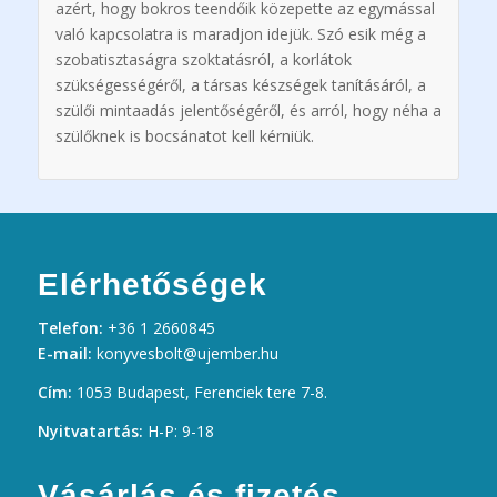
azért, hogy bokros teendőik közepette az egymással
való kapcsolatra is maradjon idejük. Szó esik még a
szobatisztaságra szoktatásról, a korlátok
szükségességéről, a társas készségek tanításáról, a
szülői mintaadás jelentőségéről, és arról, hogy néha a
szülőknek is bocsánatot kell kérniük.
Elérhetőségek
Telefon:
+36 1 2660845
E-mail:
konyvesbolt@ujember.hu
Cím:
1053 Budapest, Ferenciek tere 7-8.
Nyitvatartás:
H-P: 9-18
Vásárlás és fizetés