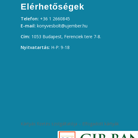
Elérhetőségek
Telefon:
+36 1 2660845
E-mail:
konyvesbolt@ujember.hu
Cím:
1053 Budapest, Ferenciek tere 7-8.
Nyitvatartás:
H-P: 9-18
Kártyás fizetés szolgáltatója – Elfogadott kártyák