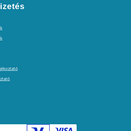
izetés
ek
ók
ájékoztató
oztató