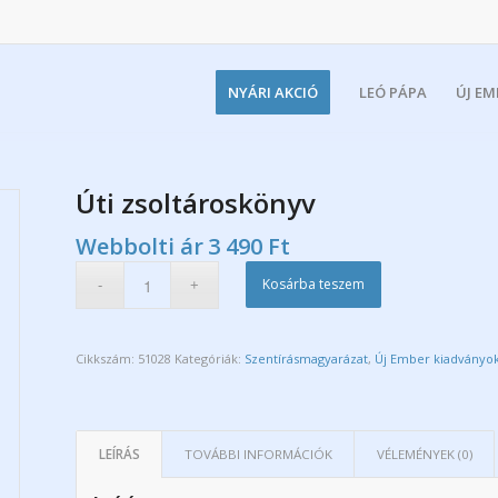
NYÁRI AKCIÓ
LEÓ PÁPA
ÚJ E
Úti zsoltároskönyv
Webbolti ár
3 490
Ft
Kosárba teszem
Cikkszám:
51028
Kategóriák:
Szentírásmagyarázat
,
Új Ember kiadványo
LEÍRÁS
TOVÁBBI INFORMÁCIÓK
VÉLEMÉNYEK (0)