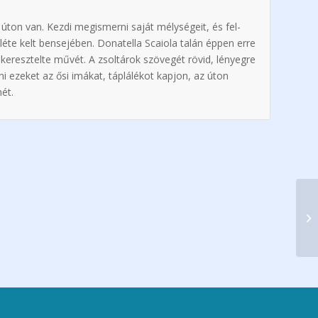
 úton van. Kezdi megismerni saját mélységeit, és fel­
­léte kelt bensejében. Donatella Scaiola talán éppen erre
 keresztelte művét. A zsoltárok szövegét rövid, lényegre
i ezeket az ősi imákat, táplálékot kapjon, az úton
ét.