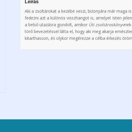
Leírás
Aki a zsoltárokat a kezébe veszi, bizonyára már maga is
fedezni azt a különös visszhangot is, amelyet Isten jelen
a belső utazásra gondolt, amikor
Úti zsoltároskönyv
nek
törő bevezetéssel látta el, hogy aki meg akarja emészten
kitarthasson, és olykor megérezze a célba érkezés öröm