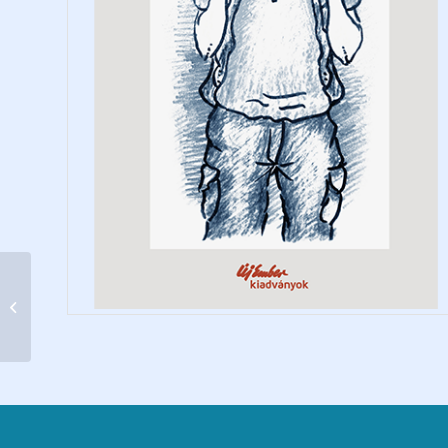
Megmaradtam
hírmondónak