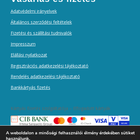
Adatvédelmi irányelvek
Általános szerződési feltételek
Fizetési és szállítási tudnivalók
Impresszum
Elállási nyilatkozat
Regisztrációs adatkezelési tájékoztató
Rendelés adatkezelési tájékoztató
Bankkártyás fizetés
Kártyás fizetés szolgáltatója – Elfogadott kártyák
A weboldalon a minőségi felhasználói élmény érdekében sütiket
használunk.