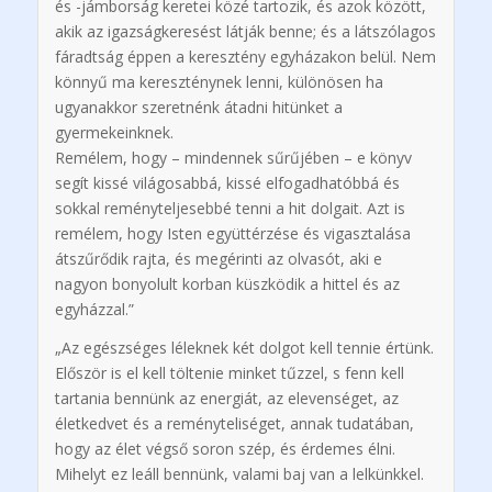
és -jámborság keretei közé tartozik, és azok között,
akik az igazságkeresést látják benne; és a látszólagos
fáradtság éppen a keresztény egyházakon belül. Nem
könnyű ma kereszténynek lenni, különösen ha
ugyanakkor szeretnénk átadni hitünket a
gyermekeinknek.
Remélem, hogy – mindennek sűrűjében – e könyv
segít kissé világosabbá, kissé elfogadhatóbbá és
sokkal reményteljesebbé tenni a hit dolgait. Azt is
remélem, hogy Isten együttérzése és vigasztalása
átszűrődik rajta, és megérinti az olvasót, aki e
nagyon bonyolult korban küszködik a hittel és az
egyházzal.”
„Az egészséges léleknek két dolgot kell tennie értünk.
Először is el kell töltenie minket tűzzel, s fenn kell
tartania bennünk az energiát, az elevenséget, az
életkedvet és a reményteliséget, annak tudatában,
hogy az élet végső soron szép, és érdemes élni.
Mihelyt ez leáll bennünk, valami baj van a lelkünkkel.