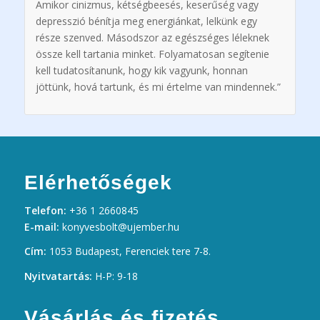
Amikor cinizmus, kétségbeesés, keserűség vagy
depresszió bénítja meg energiánkat, lelkünk egy
része szenved. Másodszor az egészséges léleknek
össze kell tartania minket. Folyamatosan segítenie
kell tudatosítanunk, hogy kik vagyunk, honnan
jöttünk, hová tartunk, és mi értelme van mindennek.”
Elérhetőségek
Telefon:
+36 1 2660845
E-mail:
konyvesbolt@ujember.hu
Cím:
1053 Budapest, Ferenciek tere 7-8.
Nyitvatartás:
H-P: 9-18
Vásárlás és fizetés