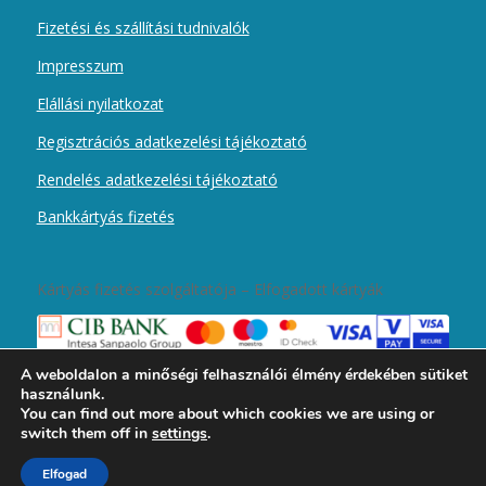
Fizetési és szállítási tudnivalók
Impresszum
Elállási nyilatkozat
Regisztrációs adatkezelési tájékoztató
Rendelés adatkezelési tájékoztató
Bankkártyás fizetés
Kártyás fizetés szolgáltatója – Elfogadott kártyák
A weboldalon a minőségi felhasználói élmény érdekében sütiket
használunk.
You can find out more about which cookies we are using or
switch them off in
settings
.
2019 © Copyright - Magyar Kurír Újember wobbolt -
Enfold Theme by
Elfogad
Kriesi