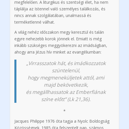
megfelelően. A liturgikus és szentségi élet, ha nem
táplálja az Istennel való személyes találkozás, és
nincs annak szolgálatában, unalmassá és
terméketlenné válhat.
A világ nehéz időszakon megy keresztül és talán
egyre nehezebb korok jönnek el. Emiatt is még
inkább szükséges meggyökerezni az imádságban,
ahogy arra Jézus hív minket az evangéliumban:
„Virrasszatok hát, és imádkozzatok
szüntelenül,
hogy megmeneküljetek attól, ami
majd bekövetkezik,
és megállhassatok az Emberfiának
színe előtt” (Lk 21,36).
*
Jacques Philippe 1976 óta tagja a Nyolc Boldogság
Közösségnek. 1985 óta felszentelt pap, számos