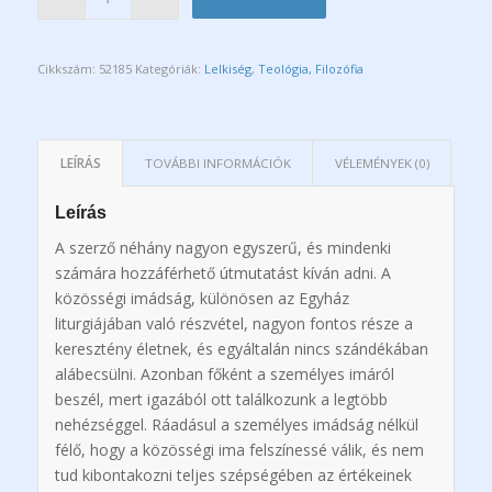
Cikkszám:
52185
Kategóriák:
Lelkiség
,
Teológia, Filozófia
LEÍRÁS
TOVÁBBI INFORMÁCIÓK
VÉLEMÉNYEK (0)
Leírás
A szerző néhány nagyon egyszerű, és mindenki
számára hozzáférhető útmutatást kíván adni. A
közösségi imádság, különösen az Egyház
liturgiájában való részvétel, nagyon fontos része a
keresztény életnek, és egyáltalán nincs szándékában
alábecsülni. Azonban főként a személyes imáról
beszél, mert igazából ott találkozunk a legtöbb
nehézséggel. Ráadásul a személyes imádság nélkül
félő, hogy a közösségi ima felszínessé válik, és nem
tud kibontakozni teljes szépségében az értékeinek