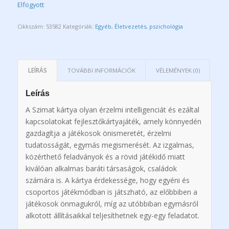
Elfogyott
Cikkszám:
53582
Kategóriák:
Egyéb
,
Életvezetés, pszichológia
LEÍRÁS
TOVÁBBI INFORMÁCIÓK
VÉLEMÉNYEK (0)
Leírás
A Szimat kártya olyan érzelmi intelligenciát és ezáltal
kapcsolatokat fejlesztőkártyajáték, amely könnyedén
gazdagítja a játékosok önismeretét, érzelmi
tudatosságát, egymás megismerését. Az izgalmas,
közérthető feladványok és a rövid játékidő miatt
kiválóan alkalmas baráti társaságok, családok
számára is. A kártya érdekessége, hogy egyéni és
csoportos játékmódban is játszható, az előbbiben a
játékosok önmagukról, míg az utóbbiban egymásról
alkotott állításaikkal teljesíthetnek egy-egy feladatot.