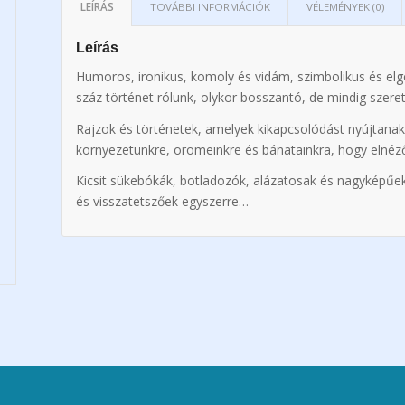
LEÍRÁS
TOVÁBBI INFORMÁCIÓK
VÉLEMÉNYEK (0)
Leírás
Humoros, ironikus, komoly és vidám, szimbolikus és elg
száz történet rólunk, olykor bosszantó, de mindig szer
Rajzok és történetek, amelyek kikapcsolódást nyújtan
környezetünkre, örömeinkre és bánatainkra, hogy elné
Kicsit sükebókák, botladozók, alázatosak és nagyképűe
és visszatetszőek egyszerre…