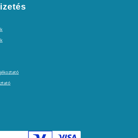
izetés
ek
ók
ájékoztató
oztató