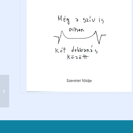
Egy év Pio atyával