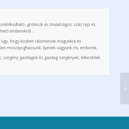
ondolkodtató, groteszk és mulatságos: száz rajz és
ethető emberekről…
ak úgy, hogy közben ráismerünk magunkra és
zően mosolyoghassunk: ilyenek vagyunk mi, emberek.
k, szegény gazdagok és gazdag szegények, lelkesítőek