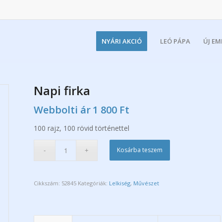
NYÁRI AKCIÓ
LEÓ PÁPA
ÚJ E
Napi firka
Webbolti ár
1 800
Ft
100 rajz, 100 rövid történettel
Kosárba teszem
Cikkszám:
52845
Kategóriák:
Lelkiség
,
Művészet