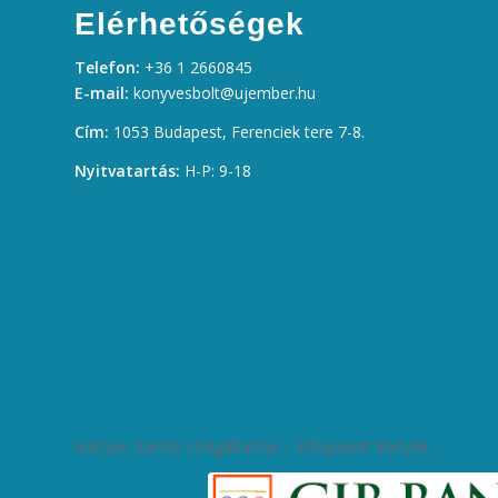
Elérhetőségek
Telefon:
+36 1 2660845
E-mail:
konyvesbolt@ujember.hu
Cím:
1053 Budapest, Ferenciek tere 7-8.
Nyitvatartás:
H-P: 9-18
Kártyás fizetés szolgáltatója – Elfogadott kártyák