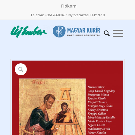
Fiókom
Telefon: +3612660845 • Nyitvatartás: H-P: 9-18