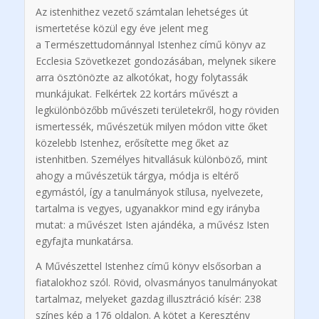
Az istenhithez vezető számtalan lehetséges út
ismertetése közül egy éve jelent meg
a
Természettudománnyal Istenhez
című könyv az
Ecclesia Szövetkezet gondozásában, melynek sikere
arra ösztönözte az alkotókat, hogy folytassák
munkájukat. Felkértek 22 kortárs művészt a
legkülönbözőbb művészeti területekről, hogy röviden
ismertessék, művészetük milyen módon vitte őket
közelebb Istenhez, erősítette meg őket az
istenhitben. Személyes hitvallásuk különböző, mint
ahogy a művészetük tárgya, módja is eltérő
egymástól, így a tanulmányok stílusa, nyelvezete,
tartalma is vegyes, ugyanakkor mind egy irányba
mutat: a művészet Isten ajándéka, a művész Isten
egyfajta munkatársa.
A
Művészettel Istenhez
című könyv elsősorban a
fiatalokhoz szól. Rövid, olvasmányos tanulmányokat
tartalmaz, melyeket gazdag illusztráció kísér: 238
színes kép a 176 oldalon. A kötet a
Keresztény