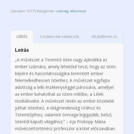
Cikkszám:
53175
Kategóriák:
Lelkiség
,
Művészet
LEÍRÁS
TOVÁBBI INFORMÁCIÓK
VÉLEMÉNYEK (0)
Leírás
„A művészet a Teremtő Isten nagy ajándéka az
ember számára, amely lehetővé teszi, hogy az Isten
képére és hasonlatosságára teremtett ember
felemelkedhessen Istenhez. A művészet egyfajta
adottság a lelki érzékenységgel párosulva, amellyel
az ember behatolhat az isteni miliőbe, a Lélek
rezdüléseibe. A művészet révén az ember közelebb
juthat Istenhez, a világmindenség Urához és
Teremtőjéhez, valamint önmaga legigazibb, belső,
Istentől kapott világához.” – írja Prokopp Mária
művészettörténész professzor a kötet előszavában.