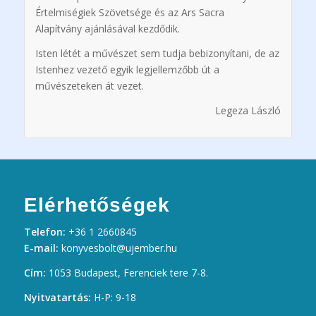
Értelmiségiek Szövetsége
és az
Ars Sacra
Alapítvány
ajánlásával kezdődik.
Isten létét a művészet sem tudja bebizonyítani, de az
Istenhez vezető egyik legjellemzőbb út a
művészeteken át vezet.
Legeza László
Elérhetőségek
Telefon:
+36 1 2660845
E-mail:
konyvesbolt@ujember.hu
Cím:
1053 Budapest, Ferenciek tere 7-8.
Nyitvatartás:
H-P: 9-18