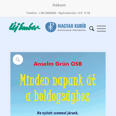
Fiókom
Telefon: +3612660845 • Nyitvatartás: H-P: 9-18