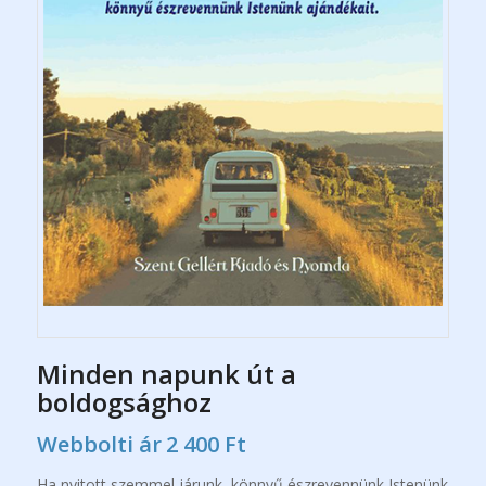
Minden napunk út a
boldogsághoz
Webbolti ár
2 400
Ft
Ha nyitott szemmel járunk, könnyű észrevennünk Istenünk