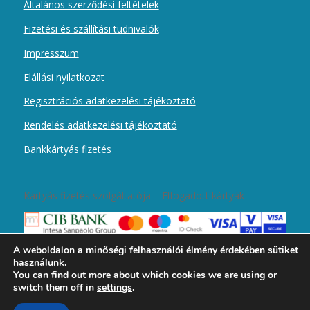
Általános szerződési feltételek
Fizetési és szállítási tudnivalók
Impresszum
Elállási nyilatkozat
Regisztrációs adatkezelési tájékoztató
Rendelés adatkezelési tájékoztató
Bankkártyás fizetés
Kártyás fizetés szolgáltatója – Elfogadott kártyák
A weboldalon a minőségi felhasználói élmény érdekében sütiket
használunk.
You can find out more about which cookies we are using or
switch them off in
settings
.
2019 © Copyright - Magyar Kurír Újember wobbolt -
Enfold Theme by