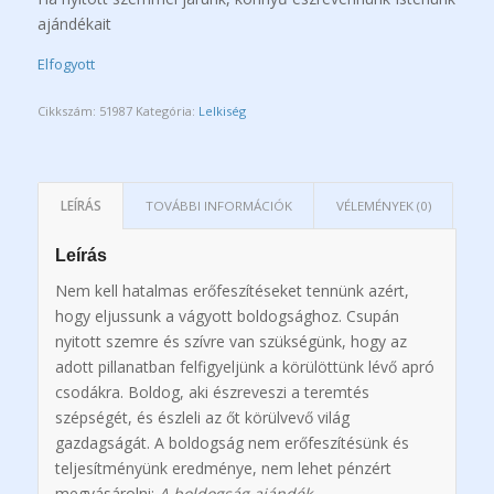
ajándékait
Elfogyott
Cikkszám:
51987
Kategória:
Lelkiség
LEÍRÁS
TOVÁBBI INFORMÁCIÓK
VÉLEMÉNYEK (0)
Leírás
Nem kell hatalmas erőfeszítéseket tennünk azért,
hogy eljussunk a vágyott boldogsághoz. Csupán
nyitott szemre és szívre van szükségünk, hogy az
adott pillanatban felfigyeljünk a körülöttünk lévő apró
csodákra. Boldog, aki észreveszi a teremtés
szépségét, és észleli az őt körülvevő világ
gazdagságát. A boldogság nem erőfeszítésünk és
teljesítményünk eredménye, nem lehet pénzért
megvásárolni:
A boldogság ajándék.