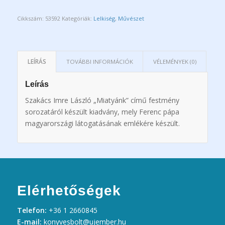
Cikkszám:
53592
Kategóriák:
Lelkiség
,
Művészet
LEÍRÁS
TOVÁBBI INFORMÁCIÓK
VÉLEMÉNYEK (0)
Leírás
Szakács Imre László „Miatyánk” című festmény
sorozatáról készült kiadvány, mely Ferenc pápa
magyarországi látogatásának emlékére készült.
Elérhetőségek
Telefon:
+36 1 2660845
E-mail:
konyvesbolt@ujember.hu