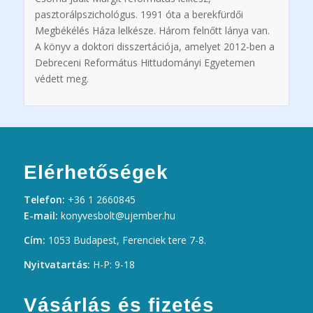
pasztorálpszichológus. 1991 óta a berekfürdői
Megbékélés Háza lelkésze. Három felnőtt lánya van.
A könyv a doktori disszertációja, amelyet 2012-ben a
Debreceni Református Hittudományi Egyetemen
védett meg.
Elérhetőségek
Telefon:
+36 1 2660845
E-mail:
konyvesbolt@ujember.hu
Cím:
1053 Budapest, Ferenciek tere 7-8.
Nyitvatartás:
H-P: 9-18
Vásárlás és fizetés