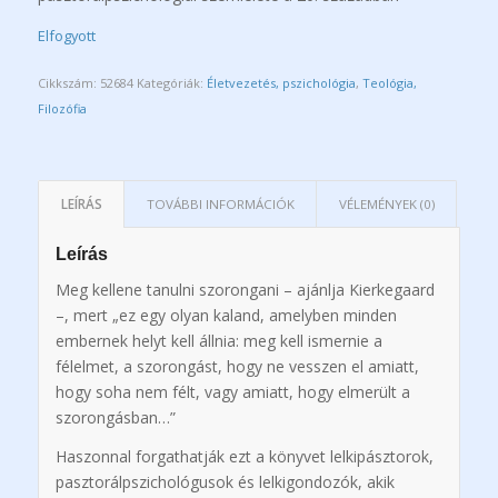
Elfogyott
Cikkszám:
52684
Kategóriák:
Életvezetés, pszichológia
,
Teológia,
Filozófia
LEÍRÁS
TOVÁBBI INFORMÁCIÓK
VÉLEMÉNYEK (0)
Leírás
Meg kellene tanulni szorongani – ajánlja Kierkegaard
–, mert „ez egy olyan kaland, amelyben minden
embernek helyt kell állnia: meg kell ismernie a
félelmet, a szorongást, hogy ne vesszen el amiatt,
hogy soha nem félt, vagy amiatt, hogy elmerült a
szorongásban…”
Haszonnal forgathatják ezt a könyvet lelkipásztorok,
pasztorálpszichológusok és lelkigondozók, akik