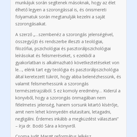
munkájuk során segítenek másoknak, hogy az élet
élhető legyen a szorongással is, és önismereti
folyamatuk során megtanulják kezelni a saját
szorongásaikat.
A szerző „…szembenéz a szorongás jelenségével,
összegyűjti és rendszerbe illeszti a teológiai,
filozófiai, pszichológiai és pasztorálpszichológiai
leírásokat és felismeréseket, s ezekből a
gyakorlatban is alkalmazható következtetéseket von
le…, elénk tart egy teológia és pasztorálpszichológia
által keretezett tükröt, hogy abba belenézhessünk, és
valamit felismerhessünk a szorongás
természetrajzából. S ez komoly eredmény… Kiderül a
könyvből, hogy a szorongás önmagában nem
félelmetes jelenség, hanem sorsunk kitartó kísérője,
amit nem lehet könnyedén elutasítani, letagadni,
negligálni. Érdemes inkább a megküzdést választani”
– írja dr. Bodó Sára a könyvről.
Csoma Judit Margit református lelkész,