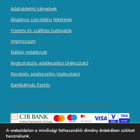
Adatvédelmi irányelvek
Általános szerződési feltételek
Fizetési és szállítási tudnivalók
Impresszum
Elállási nyilatkozat
Regisztrációs adatkezelési tájékoztató
Rendelés adatkezelési tájékoztató
Bankkártyás fizetés
Kártyás fizetés szolgáltatója – Elfogadott kártyák
A weboldalon a minőségi felhasználói élmény érdekében sütiket
használunk.