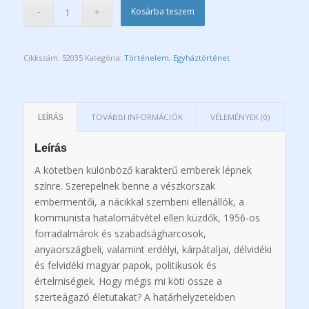
Kosárba teszem
Cikkszám:
52035
Kategória:
Történelem, Egyháztörténet
LEÍRÁS
TOVÁBBI INFORMÁCIÓK
VÉLEMÉNYEK (0)
Leírás
A kötetben különböző karakterű emberek lépnek
színre. Szerepelnek benne a vészkorszak
embermentői, a nácikkal szembeni ellenállók, a
kommunista hatalomátvétel ellen küzdők, 1956-os
forradalmárok és szabadságharcosok,
anyaországbeli, valamint erdélyi, kárpátaljai, délvidéki
és felvidéki magyar papok, politikusok és
értelmiségiek. Hogy mégis mi köti össze a
szerteágazó életutakat? A határhelyzetekben