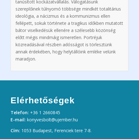
tanúsított kockázatvállalás. Válogatásunk
szereplőinek túlnyomó többsége mindkét totalitárius
ideológia, a nácizmus és a kommunizmus ellen
fellépett, sokuk története a tragikus időkben mutatott
bátor viselkedésük ellenére a szélesebb közönség
előtt mégis mindmáig ismeretlen. Portréjuk
közreadásával részben adósságot is törlesztünk
annak érdekében, hogy helytállóink emléke velünk
maradjon.
Elérhetőségek
Telefon:
+36 1 2660845
E-mail:
konyvesbolt@ujember.hu
Cím:
1053 Budapest, Ferenciek tere 7-8.