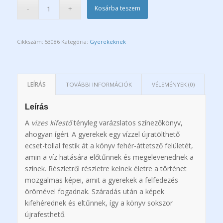
Kosárba teszem
Cikkszám:
53086
Kategória:
Gyerekeknek
LEÍRÁS
TOVÁBBI INFORMÁCIÓK
VÉLEMÉNYEK (0)
Leírás
A
vizes kifestő
tényleg varázslatos színezőkönyv,
ahogyan ígéri. A gyerekek egy vízzel újratölthető
ecset-tollal festik át a könyv fehér-áttetsző felületét,
amin a víz hatására előtűnnek és megelevenednek a
színek. Részletről részletre kelnek életre a történet
mozgalmas képei, amit a gyerekek a felfedezés
örömével fogadnak. Száradás után a képek
kifehérednek és eltűnnek, így a könyv sokszor
újrafesthető.