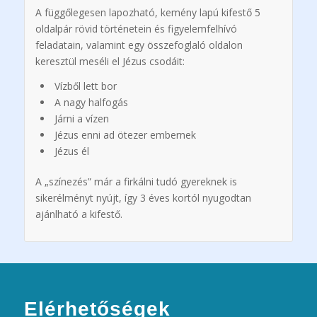
A függőlegesen lapozható, kemény lapú kifestő 5
oldalpár rövid történetein és figyelemfelhívó
feladatain, valamint egy összefoglaló oldalon
keresztül meséli el Jézus csodáit:
Vízből lett bor
A nagy halfogás
Járni a vízen
Jézus enni ad ötezer embernek
Jézus él
A „színezés” már a firkálni tudó gyereknek is
sikerélményt nyújt, így 3 éves kortól nyugodtan
ajánlható a kifestő.
Elérhetőségek