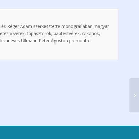
m és Réger Ádám szerkesztette monográfiában magyar
zetesnővérek, főpásztorok, paptestvérek, rokonok,
yolcvanéves Ullmann Péter Ágoston premontrei