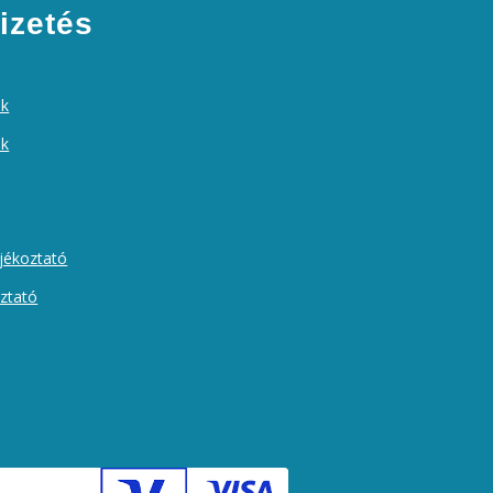
izetés
ek
ók
ájékoztató
oztató