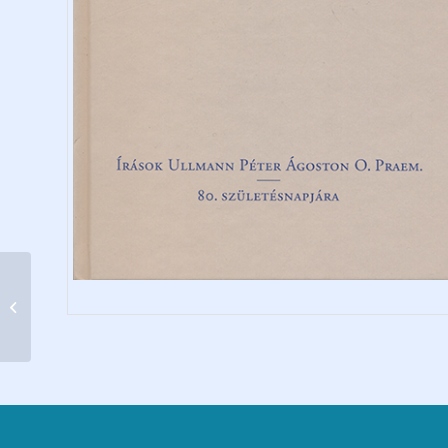
Szent Norbert érsek
és rendalapító