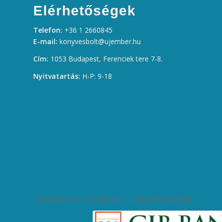
Elérhetőségek
Telefon:
+36 1 2660845
E-mail:
konyvesbolt@ujember.hu
Cím:
1053 Budapest, Ferenciek tere 7-8.
Nyitvatartás:
H-P: 9-18
Kártyás fizetés szolgáltatója – Elfogadott kártyák