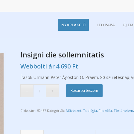
NYÁRI AKCIÓ
LEÓ PÁPA
ÚJ E
Insigni die sollemnitatis
Webbolti ár
4 690
Ft
Írások Ullmann Péter Ágoston O. Praem. 80 születésnapjá
Kosárba teszem
Cikkszám:
52457
Kategóriák:
Művészet
,
Teológia, Filozófia
,
Történelem,