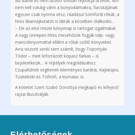
Bú Bandi és nem utolsó sorban tejboltja őrzését. Ám
nem kell sokáig várni a bonyodalmakra, fiacskájának
egyszer csak nyoma vész, ráadásul Somfordi rókát, a
híres libamájkutatót is látták a közelben ólálkodni…
– De az első mezei könyvnap is tartogat izgalmakat.
A nagy ünnepen híres mesehősök fogják talp- vagy
mancslenyomattal ellátni a róluk szóló könyveket.
Arra viszont senki sem számít, hogy Toportyán
Tódor – mint leforrázott kopasz farkas – is
bejelentkezik… A rejtélyek megoldásához
Csupafülnek segítenek leleményes barátai, Kajlatapsi,
Tüskeböki és Töfiröfi, a kismalac is.
A kötetet Szert-Szabó Dorottya megkapó és kifejező
rajzai illusztrálják.
Elérhetőségek