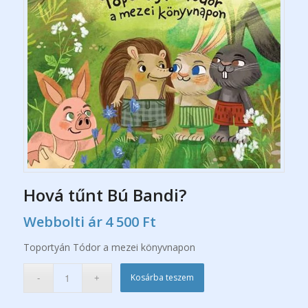
Hová tűnt Bú Bandi?
Webbolti ár
4 500
Ft
Toportyán Tódor a mezei könyvnapon
Kosárba teszem