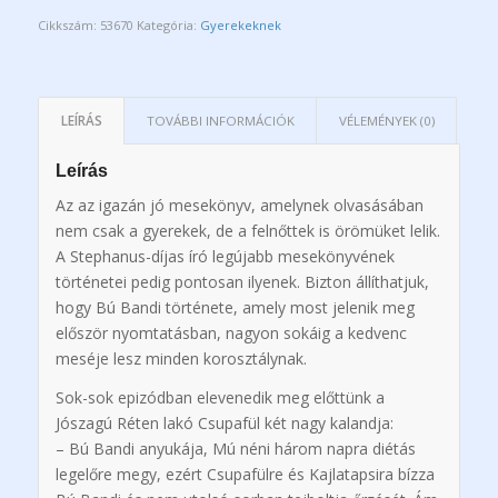
Cikkszám:
53670
Kategória:
Gyerekeknek
LEÍRÁS
TOVÁBBI INFORMÁCIÓK
VÉLEMÉNYEK (0)
Leírás
Az az igazán jó mesekönyv, amelynek olvasásában
nem csak a gyerekek, de a felnőttek is örömüket lelik.
A
Stephanus-díj
as író legújabb mesekönyvének
történetei pedig pontosan ilyenek. Bizton állíthatjuk,
hogy Bú Bandi története, amely most jelenik meg
először nyomtatásban, nagyon sokáig a kedvenc
meséje lesz minden korosztálynak.
Sok-sok epizódban elevenedik meg előttünk a
Jószagú Réten lakó Csupafül két nagy kalandja:
– Bú Bandi anyukája, Mú néni három napra diétás
legelőre megy, ezért Csupafülre és Kajlatapsira bízza