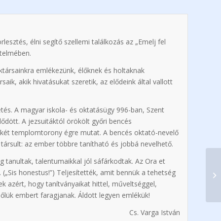
ztés, élni segítő szellemi találkozás az „Emelj fel
rtelmében.
áktársainkra emlékezünk, élőknek és holtaknak
ik, akik hivatásukat szeretik, az elődeink által vallott
etés. A magyar iskola- és oktatásügy 996-ban, Szent
ődött. A jezsuitáktól örökölt győri bencés
 két templomtorony égre mutat. A bencés oktató-nevelő
rsult: az ember többre tanítható és jobbá nevelhető.
g tanultak, talentumaikkal jól sáfárkodtak. Az Ora et
. („Sis honestus!”) Teljesítették, amit bennük a tehetség
 azért, hogy tanítványaikat hittel, műveltséggel,
előlük embert faragjanak. Áldott legyen emlékük!
Cs. Varga István