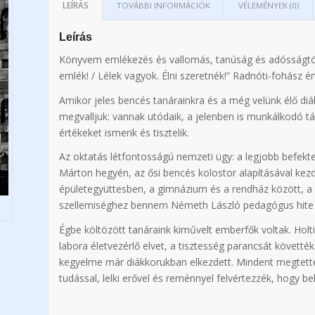
LEÍRÁS
TOVÁBBI INFORMÁCIÓK
VÉLEMÉNYEK (0)
Leírás
Könyvem emlékezés és vallomás, tanúság és adósságtörles
emlék! / Lélek vagyok. Élni szeretnék!” Radnóti-fohász é
Amikor jeles bencés tanárainkra és a még velünk élő di
megvalljuk: vannak utódaik, a jelenben is munkálkodó társa
értékeket ismerik és tisztelik.
Az oktatás létfontosságú nemzeti ügy: a legjobb befekt
Márton hegyén, az ősi bencés kolostor alapításával kezd
épületegyüttesben, a gimnázium és a rendház között, a
szellemiséghez bennem Németh László pedagógus hite tá
Égbe költözött tanáraink kiművelt emberfők voltak. Holti
labora életvezérlő elvet, a tisztesség parancsát követték
kegyelme már diákkorukban elkezdett. Mindent megtettek
tudással, lelki erővel és reménnyel felvértezzék, hogy b