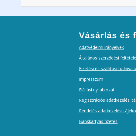
Vásárlás és f
Adatvédelmi irányelvek
Általános szerződési feltétel
Fizetési és szállítási tudnival
Impresszum
Elállási nyilatkozat
Regisztrációs adatkezelési t
Rendelés adatkezelési tájék
Bankkártyás fizetés