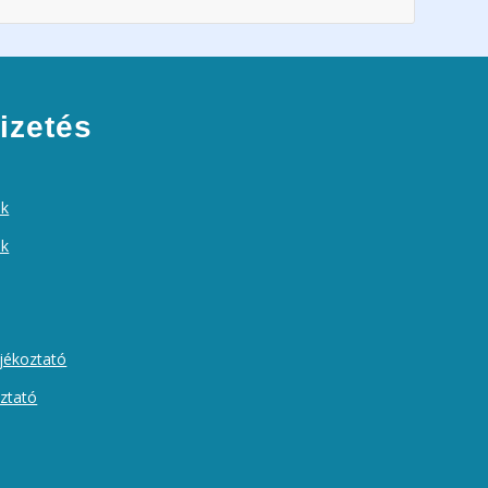
izetés
ek
ók
ájékoztató
oztató