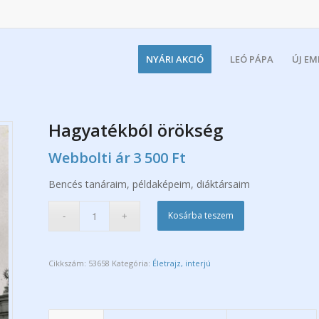
NYÁRI AKCIÓ
LEÓ PÁPA
ÚJ E
Hagyatékból örökség
Webbolti ár
3 500
Ft
Bencés tanáraim, példaképeim, diáktársaim
Kosárba teszem
Cikkszám:
53658
Kategória:
Életrajz, interjú