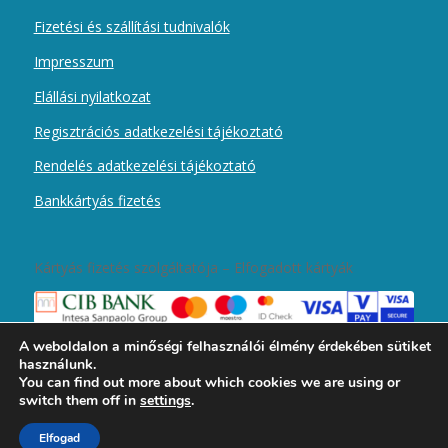
Fizetési és szállítási tudnivalók
Impresszum
Elállási nyilatkozat
Regisztrációs adatkezelési tájékoztató
Rendelés adatkezelési tájékoztató
Bankkártyás fizetés
Kártyás fizetés szolgáltatója – Elfogadott kártyák
A weboldalon a minőségi felhasználói élmény érdekében sütiket
használunk.
You can find out more about which cookies we are using or
switch them off in
settings
.
2019 © Copyright - Magyar Kurír Újember wobbolt -
Enfold Theme by
Elfogad
Kriesi