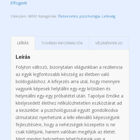
Elfogyott
Cikkszám:
60061
Kategóriák:
Életvezetés, pszichológia
,
Lelkiség
LEÍRÁS
TOVÁBBI INFORMÁCIÓK
VÉLEMÉNYEK (0)
Leírás
Folyton változó, bizonytalan világunkban a reziliencia
az egyik legfontosabb készség az életben való
boldoguláshoz. A kifejezés arra utal, hogy mennyire
vagyunk képesek helytállni egy-egy krízisben és
helyreállni egy-egy próbatétel után. Tapolyai Emőke a
kiteljesedett élethez nélkülözhetetlen eszköztárat ad
a kezünkbe: a pszichológussal együtt gondolkodva
útmutatást nyerhetünk a lelki ellenálló képességünk
fejlesztésére, hogy a nehézségek közepette is ne
csak túléljünk, hanem valóban megéljük az életet.
Mert minden helyzetben lehetőségünk van a