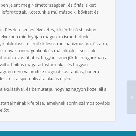
ben jelent meg Németországban, és óriási sikert
e lefordították. Kötetünk a mű második, bővített és
. Részletesen és élvezetes, közérthető stílusban
, amelyekben mindnyájan magunkra ismerhetünk.
re, kialakulásuk és működésük mechanizmusára, és arra,
rtékonyak, önmagunknak és másoknak is sok-sok
ibontakozás útját is: hogyan ismerjük fel magunkban a
kiváltott hibás magatartásformákat és hogyan
eagram nem valamiféle dogmatikus tanítás, hanem
ztés, a spirituális átalakulás útján.
ialakulásával, és bemutatja, hogy az nagyon közel áll a
éstartalmának kifejtése, amelynek során számos további
lőtt.