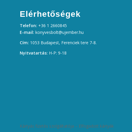
Elérhetőségek
Telefon:
+36 1 2660845
E-mail:
konyvesbolt@ujember.hu
Cím:
1053 Budapest, Ferenciek tere 7-8.
Nyitvatartás:
H-P: 9-18
Kártyás fizetés szolgáltatója – Elfogadott kártyák