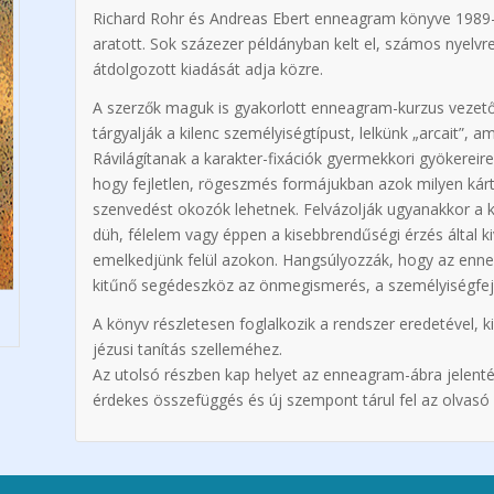
Richard Rohr és Andreas Ebert enneagram könyve 1989-
aratott. Sok százezer példányban kelt el, számos nyelvr
átdolgozott kiadását adja közre.
A szerzők maguk is gyakorlott enneagram-kurzus vezetők
tárgyalják a kilenc személyiségtípust, lelkünk „arcait”
Rávilágítanak a karakter-fixációk gyermekkori gyökerei
hogy fejletlen, rögeszmés formájukban azok milyen ká
szenvedést okozók lehetnek. Felvázolják ugyanakkor a k
düh, félelem vagy éppen a kisebbrendűségi érzés által 
emelkedjünk felül azokon. Hangsúlyozzák, hogy az enn
kitűnő segédeszköz az önmegismerés, a személyiségfejles
A könyv részletesen foglalkozik a rendszer eredetével, k
jézusi tanítás szelleméhez.
Az utolsó részben kap helyet az enneagram-ábra jelent
érdekes összefüggés és új szempont tárul fel az olvasó e