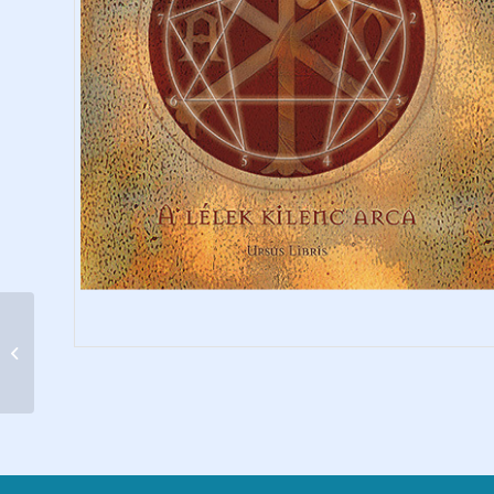
Szentlélek, jöjj!
Válogatás a katolikus
karizmatikus
megújulás dalaib...