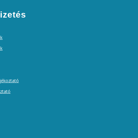
izetés
ek
ók
ájékoztató
oztató