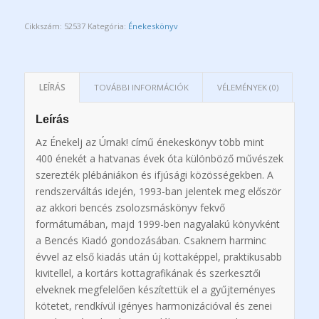
Cikkszám:
52537
Kategória:
Énekeskönyv
LEÍRÁS
TOVÁBBI INFORMÁCIÓK
VÉLEMÉNYEK (0)
Leírás
Az Énekelj az Úrnak! című énekeskönyv több mint
400 énekét a hatvanas évek óta különböző művészek
szerezték plébániákon és ifjúsági közösségekben. A
rendszerváltás idején, 1993-ban jelentek meg először
az akkori bencés zsolozsmáskönyv fekvő
formátumában, majd 1999-ben nagyalakú könyvként
a Bencés Kiadó gondozásában. Csaknem harminc
évvel az első kiadás után új kottaképpel, praktikusabb
kivitellel, a kortárs kottagrafikának és szerkesztői
elveknek megfelelően készítettük el a gyűjteményes
kötetet, rendkívül igényes harmonizációval és zenei