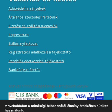
Adatvédelmi irányelvek
Általános szerződési feltételek
Fizetési és szállítási tudnivalók
Impresszum
Elállási nyilatkozat
Regisztrációs adatkezelési tájékoztató
Rendelés adatkezelési tájékoztató
Bankkártyás fizetés
Kártyás fizetés szolgáltatója – Elfogadott kártyák
A weboldalon a minőségi felhasználói élmény érdekében sütiket
használunk.