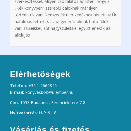
szerkesztéssel. Milyen csodálatos az Isten, hogy a
„Kék könyvben” szereplő daloknak már ilyen
történetük van! Nemzedék nemzedéknek hirdeti az Úr
hatalmas tetteit, s az új generációknak halló fülük
van: szüleikkel, sőt nagyszüleikkel együtt éneklik az
alleluját!
Elérhetőségek
Telefon:
+36 1 2660845
E-mail:
konyvesbolt@ujember.hu
Cím:
1053 Budapest, Ferenciek tere 7-8.
Nyitvatartás:
H-P: 9-18
Vásárlás és fizetés