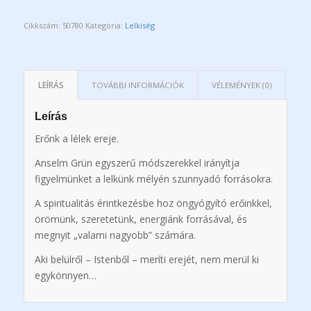
Cikkszám:
50780
Kategória:
Lelkiség
LEÍRÁS
TOVÁBBI INFORMÁCIÓK
VÉLEMÉNYEK (0)
Leírás
Erőnk a lélek ereje.
Anselm Grün egyszerű módszerekkel irányítja
figyelmünket a lelkünk mélyén szunnyadó forrásokra.
A spiritualitás érintkezésbe hoz öngyógyító erőinkkel,
örömünk, szeretetünk, energiánk forrásával, és
megnyit „valami nagyobb” számára.
Aki belülről – Istenből – meríti erejét, nem merül ki
egykönnyen…