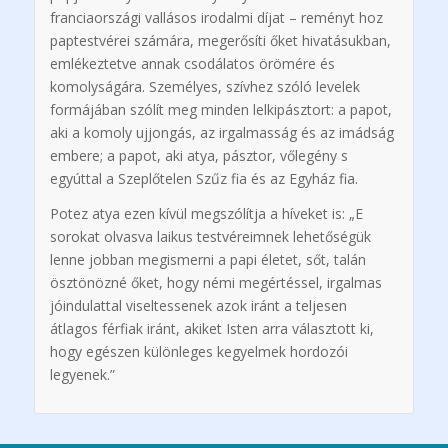
franciaországi vallásos irodalmi díjat – reményt hoz
paptestvérei számára, megerősíti őket hivatásukban,
emlékeztetve annak csodálatos örömére és
komolyságára. Személyes, szívhez szóló levelek
formájában szólít meg minden lelkipásztort: a papot,
aki a komoly ujjongás, az irgalmasság és az imádság
embere; a papot, aki atya, pásztor, vőlegény s
egyúttal a Szeplőtelen Szűz fia és az Egyház fia.
Potez atya ezen kívül megszólítja a híveket is: „E
sorokat olvasva laikus testvéreimnek lehetőségük
lenne jobban megismerni a papi életet, sőt, talán
ösztönözné őket, hogy némi megértéssel, irgalmas
jóindulattal viseltessenek azok iránt a teljesen
átlagos férfiak iránt, akiket Isten arra választott ki,
hogy egészen különleges kegyelmek hordozói
legyenek.”