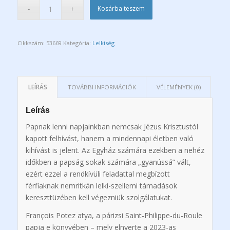
Kosárba teszem
Cikkszám:
53669
Kategória:
Lelkiség
LEÍRÁS
TOVÁBBI INFORMÁCIÓK
VÉLEMÉNYEK (0)
Leírás
Papnak lenni napjainkban nemcsak Jézus Krisztustól
kapott felhívást, hanem a mindennapi életben való
kihívást is jelent. Az Egyház számára ezekben a nehéz
időkben a papság sokak számára „gyanússá” vált,
ezért ezzel a rendkívüli feladattal megbízott
férfiaknak nemritkán lelki-szellemi támadások
kereszttüzében kell végezniük szolgálatukat.
François Potez atya, a párizsi Saint-Philippe-du-Roule
papja e könyvében – mely elnyerte a 2023-as