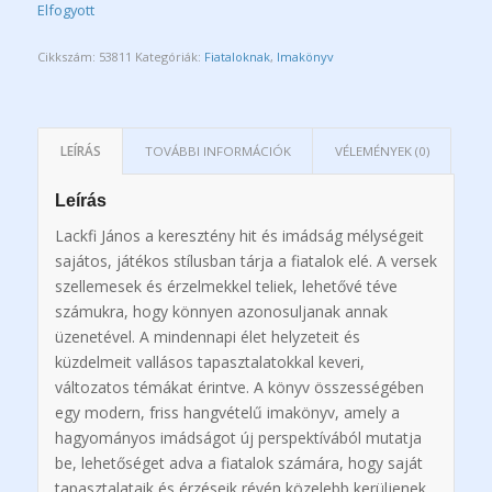
Elfogyott
Cikkszám:
53811
Kategóriák:
Fiataloknak
,
Imakönyv
LEÍRÁS
TOVÁBBI INFORMÁCIÓK
VÉLEMÉNYEK (0)
Leírás
Lackfi János a keresztény hit és imádság mélységeit
sajátos, játékos stílusban tárja a fiatalok elé. A versek
szellemesek és érzelmekkel teliek, lehetővé téve
számukra, hogy könnyen azonosuljanak annak
üzenetével. A mindennapi élet helyzeteit és
küzdelmeit vallásos tapasztalatokkal keveri,
változatos témákat érintve. A könyv összességében
egy modern, friss hangvételű imakönyv, amely a
hagyományos imádságot új perspektívából mutatja
be, lehetőséget adva a fiatalok számára, hogy saját
tapasztalataik és érzéseik révén közelebb kerüljenek