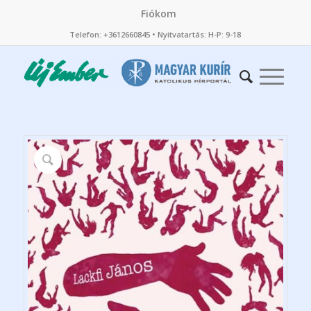
Fiókom
Telefon: +3612660845 • Nyitvatartás: H-P: 9-18