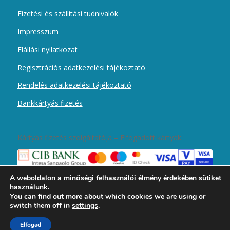
Fizetési és szállítási tudnivalók
Impresszum
Elállási nyilatkozat
Regisztrációs adatkezelési tájékoztató
Rendelés adatkezelési tájékoztató
Bankkártyás fizetés
Kártyás fizetés szolgáltatója – Elfogadott kártyák
A weboldalon a minőségi felhasználói élmény érdekében sütiket
használunk.
You can find out more about which cookies we are using or
switch them off in
settings
.
2019 © Copyright - Magyar Kurír Újember wobbolt -
Enfold Theme by
Elfogad
Kriesi