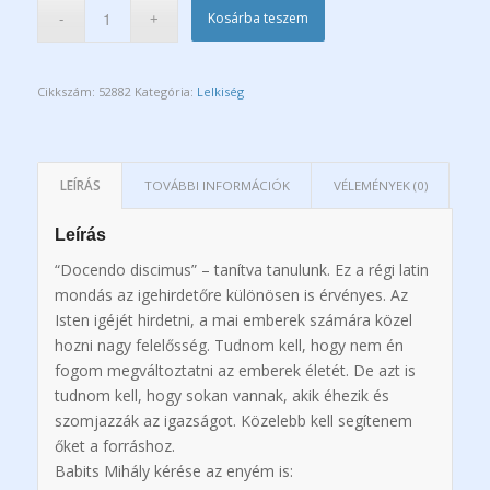
Kosárba teszem
Cikkszám:
52882
Kategória:
Lelkiség
LEÍRÁS
TOVÁBBI INFORMÁCIÓK
VÉLEMÉNYEK (0)
Leírás
“Docendo discimus” – tanítva tanulunk. Ez a régi latin
mondás az igehirdetőre különösen is érvényes. Az
Isten igéjét hirdetni, a mai emberek számára közel
hozni nagy felelősség. Tudnom kell, hogy nem én
fogom megváltoztatni az emberek életét. De azt is
tudnom kell, hogy sokan vannak, akik éhezik és
szomjazzák az igazságot. Közelebb kell segítenem
őket a forráshoz.
Babits Mihály kérése az enyém is: