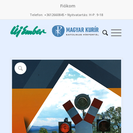
Fiókom
Telefon: +3612660845 • Nyitvatartás: H-P: 9-18