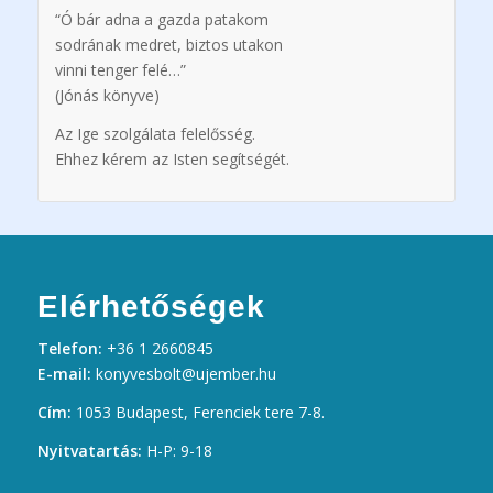
“Ó bár adna a gazda patakom
sodrának medret, biztos utakon
vinni tenger felé…”
(Jónás könyve)
Az Ige szolgálata felelősség.
Ehhez kérem az Isten segítségét.
Elérhetőségek
Telefon:
+36 1 2660845
E-mail:
konyvesbolt@ujember.hu
Cím:
1053 Budapest, Ferenciek tere 7-8.
Nyitvatartás:
H-P: 9-18