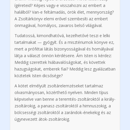
ígéreteid? Képes vagy-e visszahozni az embert a
halálból? Van-e feltámadás, örök élet, mennyország?
A Zsoltárkönyv elemi erővel szembesíti az embert
önmagával, homályos, zavaros belső világával.
Tudatossá, kimondhatóvá, kezelhetővé teszi e lelki
tartalmakat — gyógyít. És a misztériumok könyve ez,
mert a prófétai látás bizonyosságával és homályával
látja a választ önnön kérdéseire. Ám Isten is kérdez:
Meddig sze­rettek hiábavalóságokat, és követtek
hazugságokat, em­berek fiai? Meddig lesz gyalázatban
köztetek Isten dicsősége?
A kötet elmélyült zsoltárelemzéseket tartalmaz
olvasmányosan, közérthető nyelven. Minden típus
képviselve van benne a te­remtés-zsoltároktól a király-
zsoltárokig, a panasz-zsoltároktól a himnuszokig, a
bölcsességi zsoltároktól a zarándok-énekekig és az
úgynevezett átok-zsoltárokig.