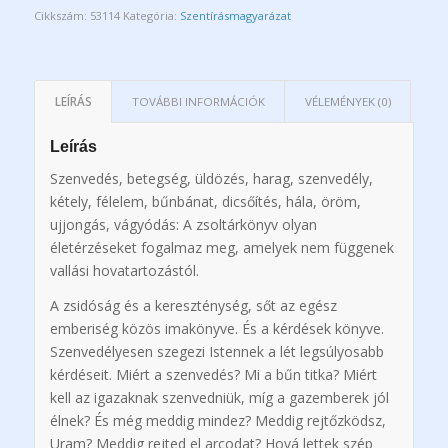
Cikkszám:
53114
Kategória:
Szentírásmagyarázat
LEÍRÁS
TOVÁBBI INFORMÁCIÓK
VÉLEMÉNYEK (0)
Leírás
Szenvedés, betegség, üldözés, harag, szenvedély,
kétely, félelem, bűnbánat, dicsőítés, hála, öröm,
ujjongás, vágyódás: A zsoltárkönyv olyan
életérzéseket fogalmaz meg, amelyek nem függenek
vallási hovatartozástól.
A zsidóság és a kereszténység, sőt az egész
emberiség közös imakönyve. És a kérdések könyve.
Szenvedélyesen szegezi Istennek a lét legsúlyosabb
kérdéseit. Miért a szenvedés? Mi a bűn titka? Miért
kell az igazaknak szenvedniük, míg a gazemberek jól
élnek? És még meddig mindez? Meddig rejtőzködsz,
Uram? Meddig rejted el arcodat? Hová lettek szép